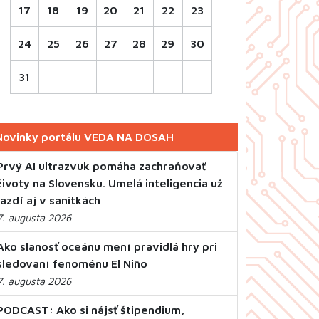
17
18
19
20
21
22
23
24
25
26
27
28
29
30
31
Novinky portálu VEDA NA DOSAH
Prvý AI ultrazvuk pomáha zachraňovať
životy na Slovensku. Umelá inteligencia už
jazdí aj v sanitkách
7. augusta 2026
Ako slanosť oceánu mení pravidlá hry pri
sledovaní fenoménu El Niño
7. augusta 2026
PODCAST: Ako si nájsť štipendium,