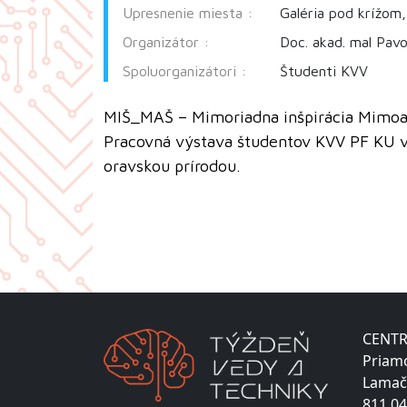
Upresnenie miesta :
Galéria pod krížom,
Organizátor :
Doc. akad. mal Pavo
Spoluorganizátori :
Študenti KVV
MIŠ_MAŠ – Mimoriadna inšpirácia Mimoa
Pracovná výstava študentov KVV PF KU 
oravskou prírodou.
CENTR
Priam
Lamač
811 04