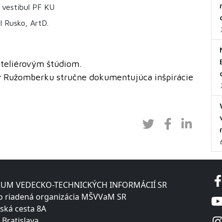
 vestibul PF KU
l Rusko, ArtD.
teliérovým štúdiom.
v Ružomberku stručne dokumentujúca inšpirácie
UM VEDECKO-TECHNICKÝCH INFORMÁCIÍ SR
o riadená organizácia MŠVVaM SR
ská cesta 8A
 Bratislava