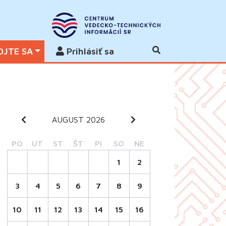
OJTE SA
Prihlásiť sa
AUGUST 2026
PO
UT
ST
ŠT
PI
SO
NE
1
2
3
4
5
6
7
8
9
10
11
12
13
14
15
16