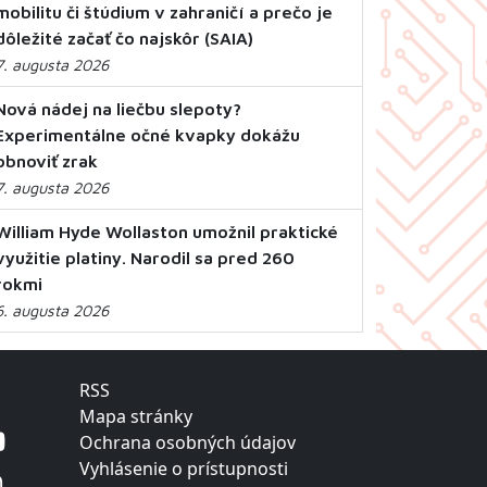
mobilitu či štúdium v zahraničí a prečo je
dôležité začať čo najskôr (SAIA)
7. augusta 2026
Nová nádej na liečbu slepoty?
Experimentálne očné kvapky dokážu
obnoviť zrak
7. augusta 2026
William Hyde Wollaston umožnil praktické
využitie platiny. Narodil sa pred 260
rokmi
6. augusta 2026
RSS
Mapa stránky
Ochrana osobných údajov
Vyhlásenie o prístupnosti