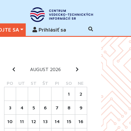
OJTE SA
Prihlásiť sa
AUGUST 2026
PO
UT
ST
ŠT
PI
SO
NE
1
2
3
4
5
6
7
8
9
10
11
12
13
14
15
16
Veda netradične