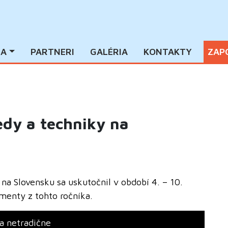
IA
PARTNERI
GALÉRIA
KONTAKTY
ZAP
edy a techniky na
na Slovensku sa uskutočnil v období 4. – 10.
menty z tohto ročníka.
a netradične