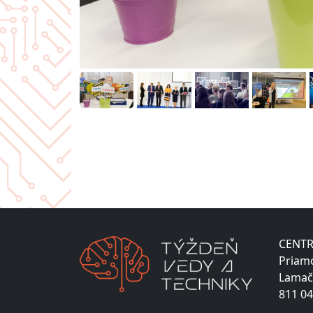
CENTR
Priam
Lamač
811 04