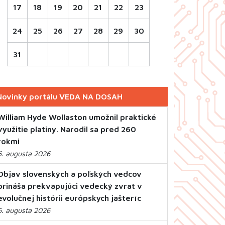
17
18
19
20
21
22
23
24
25
26
27
28
29
30
31
Novinky portálu VEDA NA DOSAH
William Hyde Wollaston umožnil praktické
využitie platiny. Narodil sa pred 260
rokmi
6. augusta 2026
Objav slovenských a poľských vedcov
prináša prekvapujúci vedecký zvrat v
evolučnej histórii európskych jašteríc
6. augusta 2026