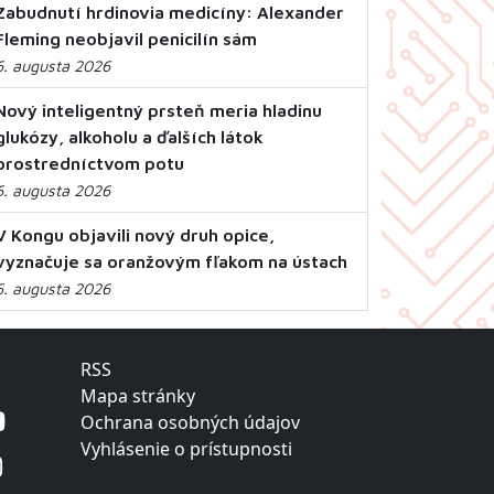
Zabudnutí hrdinovia medicíny: Alexander
Fleming neobjavil penicilín sám
6. augusta 2026
Nový inteligentný prsteň meria hladinu
glukózy, alkoholu a ďalších látok
prostredníctvom potu
6. augusta 2026
V Kongu objavili nový druh opice,
vyznačuje sa oranžovým fľakom na ústach
5. augusta 2026
RSS
Mapa stránky
Ochrana osobných údajov
Vyhlásenie o prístupnosti