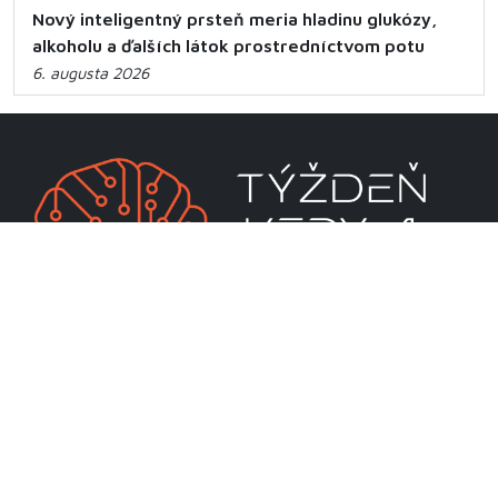
Nový inteligentný prsteň meria hladinu glukózy,
alkoholu a ďalších látok prostredníctvom potu
6. augusta 2026
CENTRUM VEDECKO-TECHNICKÝCH INFORMÁCIÍ SR
Priamo riadená organizácia MŠVVaM SR
Lamačská cesta 8A
811 04 Bratislava