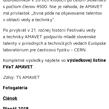
s počtom členov 4500. Nie je náhoda, že AMAVET
má prívlastok „živná pôda na objavovanie talentov
v oblasti vedy a techniky“.
Po prvýkrát v 21. ročnej histórii Festivalu vedy
a techniky AMAVET podporilo mladé slovenské
talenty v prírodných a technických vedách Európske
laboratórium pre časticovú fyziku – CERN.
Kompletné výsledky nájdete vo
výsledkovej listine
FVaT AMAVET
.
Zdroj:
TS AMAVET
Fotogaléria
Článok
Plagát 2018