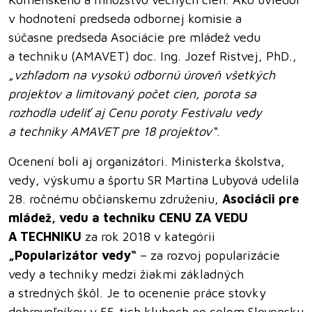
v hodnotení predseda odbornej komisie a
súčasne predseda Asociácie pre mládež vedu
a techniku (AMAVET) doc. Ing. Jozef Ristvej, PhD.,
„vzhľadom na vysokú odbornú úroveň všetkých
projektov a limitovaný počet cien, porota sa
rozhodla udeliť aj Cenu poroty Festivalu vedy
a techniky AMAVET pre 18 projektov“
.
Ocenení boli aj organizátori. Ministerka školstva,
vedy, výskumu a športu SR Martina Lubyová udelila
28. ročnému občianskemu združeniu,
Asociácii pre
mládež, vedu a techniku
CENU ZA VEDU
A TECHNIKU
za rok 2018 v kategórii
„Popularizátor vedy“
– za rozvoj popularizácie
vedy a techniky medzi žiakmi základných
a stredných škôl. Je to ocenenie práce stovky
dobrovoľníkov v 55-tich kluboch po celom Slovensku