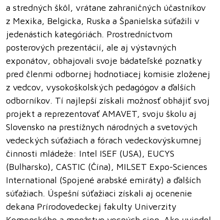
a stredných škôl, vrátane zahraničných účastníkov
z Mexika, Belgicka, Ruska a Španielska súťažili v
jedenástich kategóriách. Prostredníctvom
posterových prezentácií, ale aj výstavných
exponátov, obhajovali svoje bádateľské poznatky
pred členmi odbornej hodnotiacej komisie zloženej
z vedcov, vysokoškolských pedagógov a ďalších
odborníkov. Tí najlepší získali možnosť obhájiť svoj
projekt a reprezentovať AMAVET, svoju školu aj
Slovensko na prestížnych národných a svetových
vedeckých súťažiach a fórach vedeckovýskumnej
činnosti mládeže: Intel ISEF (USA), EUCYS
(Bulharsko), CASTIC (Čína), MILSET Expo-Sciences
International (Spojené arabské emiráty) a ďalších
súťažiach. Úspešní súťažiaci získali aj ocenenie
dekana Prírodovedeckej fakulty Univerzity
Komenského a množstvo vecných cien. Ako uviedol