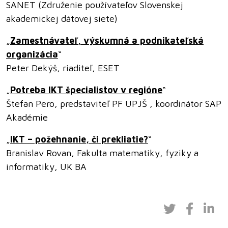
SANET (Združenie používateľov Slovenskej
akademickej dátovej siete)
„
Zamestnávateľ, výskumná a podnikateľská
organizácia
“
Peter Dekýš, riaditeľ, ESET
„
Potreba IKT špecialistov v regióne
“
Štefan Pero, predstaviteľ PF UPJŠ , koordinátor SAP
Akadémie
„
IKT – požehnanie, či prekliatie?
“
Branislav Rovan, Fakulta matematiky, fyziky a
informatiky, UK BA