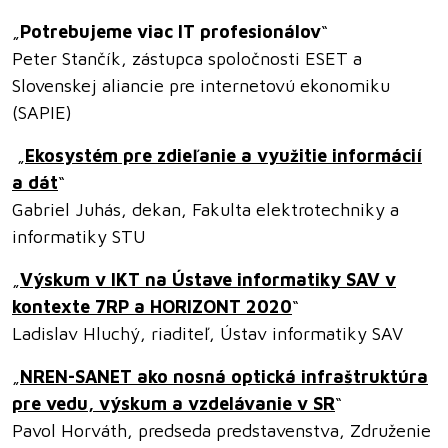
„
Potrebujeme viac IT profesionálov
“
Peter Stančík, zástupca spoločnosti ESET a
Slovenskej aliancie pre internetovú ekonomiku
(SAPIE)
„
Ekosystém pre zdieľanie a využitie informácií
a dát
“
Gabriel Juhás, dekan, Fakulta elektrotechniky a
informatiky STU
„
Výskum v IKT na Ústave informatiky SAV v
kontexte 7RP a HORIZONT 2020
“
Ladislav Hluchý, riaditeľ, Ústav informatiky SAV
„
NREN-SANET ako nosná optická infraštruktúra
pre vedu, výskum a vzdelávanie v SR
“
Pavol Horváth, predseda predstavenstva, Združenie