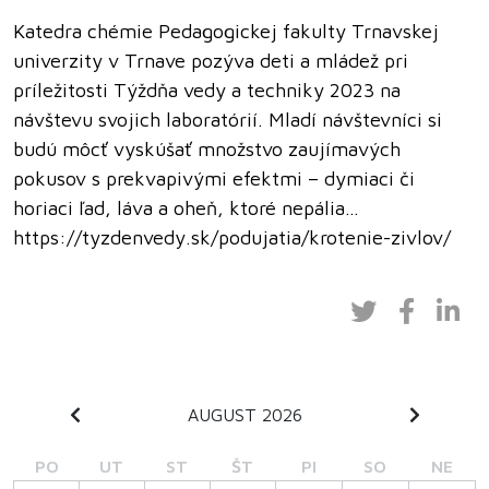
Katedra chémie Pedagogickej fakulty Trnavskej
univerzity v Trnave pozýva deti a mládež pri
príležitosti Týždňa vedy a techniky 2023 na
návštevu svojich laboratórií. Mladí návštevníci si
budú môcť vyskúšať množstvo zaujímavých
pokusov s prekvapivými efektmi – dymiaci či
horiaci ľad, láva a oheň, ktoré nepália…
https://tyzdenvedy.sk/podujatia/krotenie-zivlov/
AUGUST 2026
PO
UT
ST
ŠT
PI
SO
NE