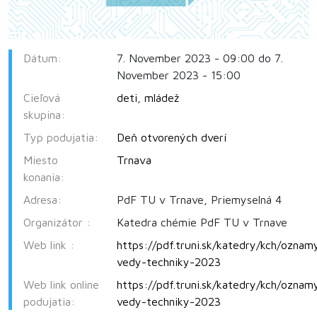
Dátum:
7. November 2023 - 09:00 do 7.
November 2023 - 15:00
Cieľová
deti
,
mládež
skupina:
Typ podujatia:
Deň otvorených dverí
Miesto
Trnava
konania:
Adresa:
PdF TU v Trnave, Priemyselná 4
Organizátor :
Katedra chémie PdF TU v Trnave
Web link :
https://pdf.truni.sk/katedry/kch/oznam
vedy-techniky-2023
Web link online
https://pdf.truni.sk/katedry/kch/oznam
podujatia:
vedy-techniky-2023