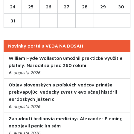
24
25
26
27
28
29
30
31
Novinky portálu VEDA NA DOSAH
William Hyde Wollaston umožnil praktické využitie
platiny. Narodil sa pred 260 rokmi
6. augusta 2026
Objav slovenských a poľských vedcov prináša
prekvapujúci vedecký zvrat v evolučnej histórii
európskych jašteríc
6. augusta 2026
Zabudnutí hrdinovia medicíny: Alexander Fleming
neobjavil penicilín sám
6. augusta 2026