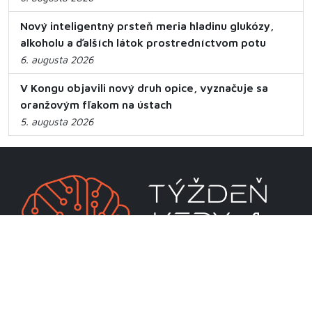
Nový inteligentný prsteň meria hladinu glukózy,
alkoholu a ďalších látok prostredníctvom potu
6. augusta 2026
V Kongu objavili nový druh opice, vyznačuje sa
oranžovým fľakom na ústach
5. augusta 2026
CENTRUM VEDECKO-TECHNICKÝCH INFORMÁCIÍ SR
Priamo riadená organizácia MŠVVaM SR