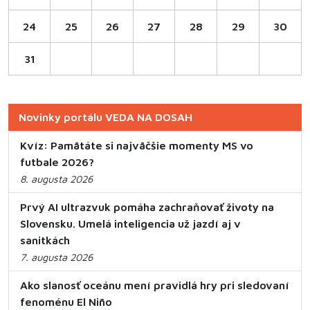
24
25
26
27
28
29
30
31
Novinky portálu VEDA NA DOSAH
Kvíz: Pamätáte si najväčšie momenty MS vo
futbale 2026?
8. augusta 2026
Prvý AI ultrazvuk pomáha zachraňovať životy na
Slovensku. Umelá inteligencia už jazdí aj v
sanitkách
7. augusta 2026
Ako slanosť oceánu mení pravidlá hry pri sledovaní
fenoménu El Niño