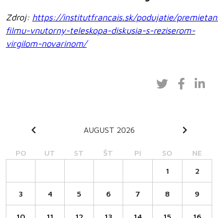
Zdroj:
https://institutfrancais.sk/podujatie/premietan
filmu-vnutorny-teleskopa-diskusia-s-reziserom-
virgilom-novarinom/
AUGUST 2026
PO
UT
ST
ŠT
PI
SO
NE
1
2
3
4
5
6
7
8
9
10
11
12
13
14
15
16