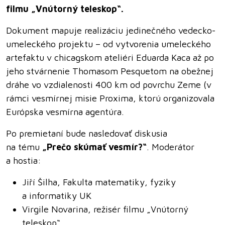
filmu „Vnútorný teleskop“.
Dokument mapuje realizáciu jedinečného vedecko-
umeleckého projektu – od vytvorenia umeleckého
artefaktu v chicagskom ateliéri Eduarda Kaca až po
jeho stvárnenie Thomasom Pesquetom na obežnej
dráhe vo vzdialenosti 400 km od povrchu Zeme (v
rámci vesmírnej misie Proxima, ktorú organizovala
Európska vesmírna agentúra.
Po premietaní bude nasledovať diskusia
na tému
„Prečo skúmať vesmír?“
. Moderátor
a hostia:
Jiří Šilha, Fakulta matematiky, fyziky
a informatiky UK
Virgile Novarina, režisér filmu „Vnútorný
teleskop“