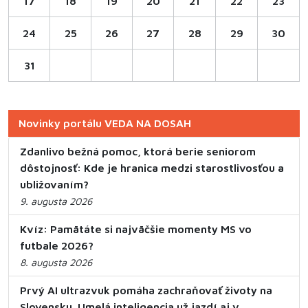
17
18
19
20
21
22
23
24
25
26
27
28
29
30
31
Novinky portálu VEDA NA DOSAH
Zdanlivo bežná pomoc, ktorá berie seniorom
dôstojnosť: Kde je hranica medzi starostlivosťou a
ubližovaním?
9. augusta 2026
Kvíz: Pamätáte si najväčšie momenty MS vo
futbale 2026?
8. augusta 2026
Prvý AI ultrazvuk pomáha zachraňovať životy na
Slovensku. Umelá inteligencia už jazdí aj v