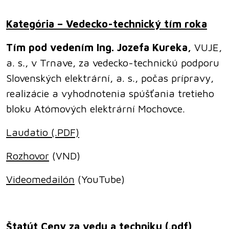
Kategória – Vedecko-technický tím roka
Tím pod vedením
Ing. Jozefa Kureka,
VUJE,
a. s., v Trnave, za vedecko-technickú podporu
Slovenských elektrární, a. s., počas prípravy,
realizácie a vyhodnotenia spúšťania tretieho
bloku Atómových elektrární Mochovce.
Laudatio (.PDF)
Rozhovor
(VND)
Videomedailón
(YouTube)
Štatút Ceny za vedu a techniku (.pdf)