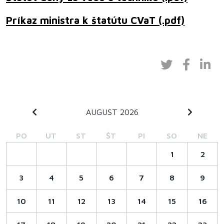
Príkaz ministra k štatútu CVaT
(.pdf)
AUGUST 2026
PO
UT
ST
ŠT
PI
SO
NE
1
2
3
4
5
6
7
8
9
10
11
12
13
14
15
16