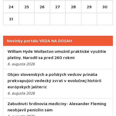
24
25
26
27
28
29
30
31
Novinky portálu VEDA NA DOSAH
William Hyde Wollaston umožnil praktické využitie
platiny. Narodil sa pred 260 rokmi
6. augusta 2026
Objav slovenských a poľských vedcov prináša
prekvapujúci vedecký zvrat v evolučnej histórii
európskych jašteríc
6. augusta 2026
Zabudnutí hrdinovia medicíny: Alexander Fleming
neobjavil penicilín sám