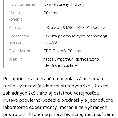
Typ podujatia:
Deň otvorených dverí
Miesto
Púchov
konania:
Adresa:
I. Krasku 491/30, 020 01 Púchov
Upresnenie
Fakulta priemyselných technológií
miesta :
TnUAD
Organizátor :
FPT TnUAD Púchov
Web link :
https://fpt.tnuni.sk/index.php?
id=45&no_cache=1
Podujatie je zamerané na popularizáciu vedy a
techniky medzi študentmi stredných škôl, žiakmi
základných škôl, ako aj ostatnou verejnosťou.
Pútavé populárno-vedecké prednášky a jednoduché
laboratórne experimenty, merania na vybraných
prístrojoch, ktoré majú návštevníci aj možnosť sami