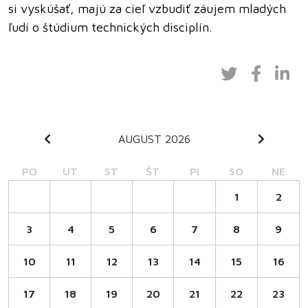
si vyskúšať, majú za cieľ vzbudiť záujem mladých
ľudí o štúdium technických disciplín.
AUGUST 2026
PO
UT
ST
ŠT
PI
SO
NE
1
2
3
4
5
6
7
8
9
10
11
12
13
14
15
16
17
18
19
20
21
22
23