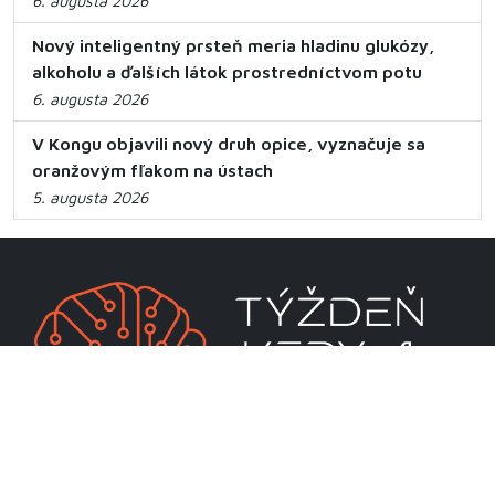
6. augusta 2026
Nový inteligentný prsteň meria hladinu glukózy,
alkoholu a ďalších látok prostredníctvom potu
6. augusta 2026
V Kongu objavili nový druh opice, vyznačuje sa
oranžovým fľakom na ústach
5. augusta 2026
CENTRUM VEDECKO-TECHNICKÝCH INFORMÁCIÍ SR
Priamo riadená organizácia MŠVVaM SR