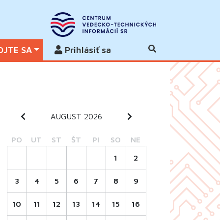
OJTE SA
Prihlásiť sa
AUGUST 2026
PO
UT
ST
ŠT
PI
SO
NE
1
2
3
4
5
6
7
8
9
10
11
12
13
14
15
16