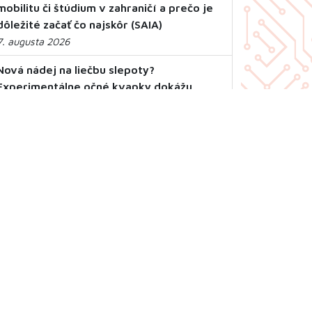
mobilitu či štúdium v zahraničí a prečo je
dôležité začať čo najskôr (SAIA)
7. augusta 2026
Nová nádej na liečbu slepoty?
Experimentálne očné kvapky dokážu
obnoviť zrak
7. augusta 2026
William Hyde Wollaston umožnil praktické
využitie platiny. Narodil sa pred 260
rokmi
6. augusta 2026
RSS
Mapa stránky
Ochrana osobných údajov
Vyhlásenie o prístupnosti