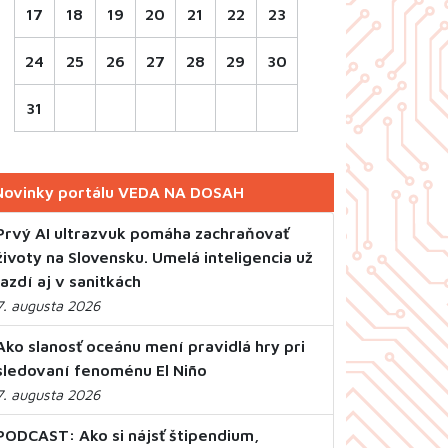
17
18
19
20
21
22
23
24
25
26
27
28
29
30
31
Novinky portálu VEDA NA DOSAH
Prvý AI ultrazvuk pomáha zachraňovať
životy na Slovensku. Umelá inteligencia už
jazdí aj v sanitkách
7. augusta 2026
Ako slanosť oceánu mení pravidlá hry pri
sledovaní fenoménu El Niño
7. augusta 2026
PODCAST: Ako si nájsť štipendium,