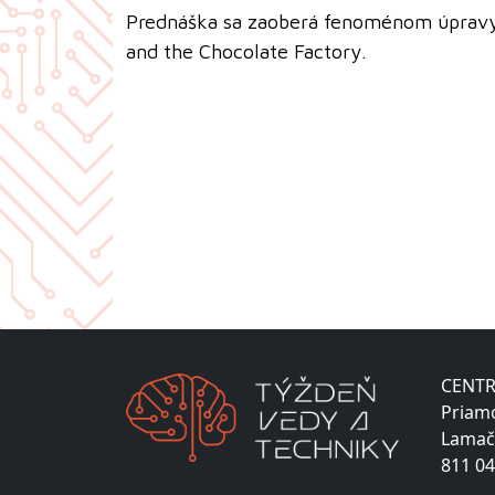
Prednáška sa zaoberá fenoménom úpravy 
and the Chocolate Factory.
CENTR
Priam
Lamač
811 04