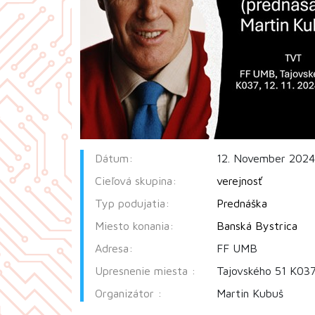
Dátum:
12. November 2024
Cieľová skupina:
verejnosť
Typ podujatia:
Prednáška
Miesto konania:
Banská Bystrica
Adresa:
FF UMB
Upresnenie miesta :
Tajovského 51 K03
Organizátor :
Martin Kubuš