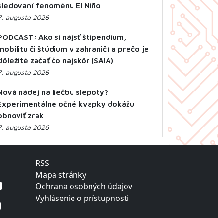
sledovaní fenoménu El Niño
7. augusta 2026
PODCAST: Ako si nájsť štipendium,
mobilitu či štúdium v zahraničí a prečo je
dôležité začať čo najskôr (SAIA)
7. augusta 2026
Nová nádej na liečbu slepoty?
Experimentálne očné kvapky dokážu
obnoviť zrak
7. augusta 2026
RSS
Mapa stránky
Ochrana osobných údajov
Vyhlásenie o prístupnosti