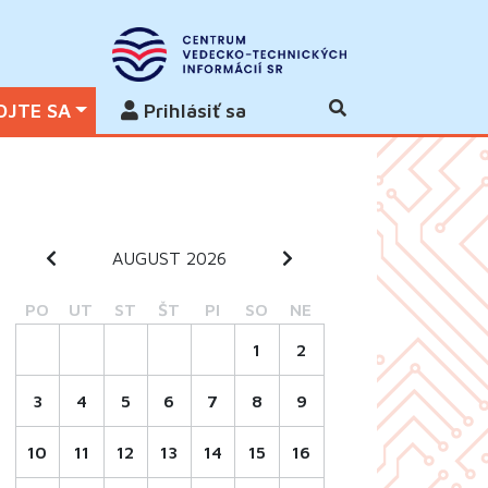
OJTE SA
Prihlásiť sa
AUGUST 2026
PO
UT
ST
ŠT
PI
SO
NE
1
2
3
4
5
6
7
8
9
10
11
12
13
14
15
16