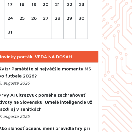
17
18
19
20
21
22
23
24
25
26
27
28
29
30
31
Novinky portálu VEDA NA DOSAH
Kvíz: Pamätáte si najväčšie momenty MS
vo futbale 2026?
8. augusta 2026
Prvý AI ultrazvuk pomáha zachraňovať
životy na Slovensku. Umelá inteligencia už
jazdí aj v sanitkách
7. augusta 2026
Ako slanosť oceánu mení pravidlá hry pri