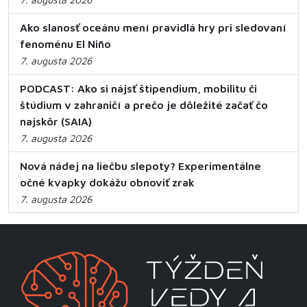
Ako slanosť oceánu mení pravidlá hry pri sledovaní
fenoménu El Niño
7. augusta 2026
PODCAST: Ako si nájsť štipendium, mobilitu či
štúdium v zahraničí a prečo je dôležité začať čo
najskôr (SAIA)
7. augusta 2026
Nová nádej na liečbu slepoty? Experimentálne
očné kvapky dokážu obnoviť zrak
7. augusta 2026