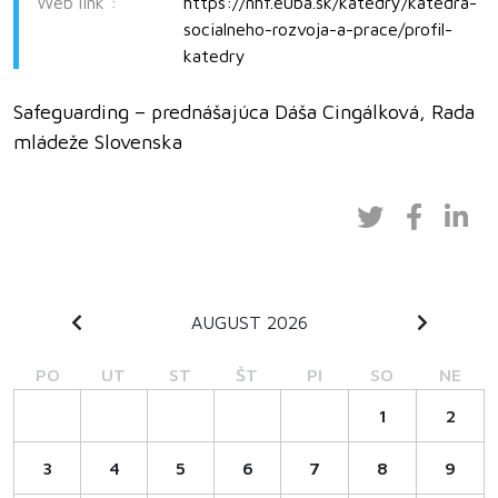
Web link :
https://nhf.euba.sk/katedry/katedra-
socialneho-rozvoja-a-prace/profil-
katedry
Safeguarding – prednášajúca Dáša Cingálková, Rada
mládeže Slovenska
AUGUST 2026
PO
UT
ST
ŠT
PI
SO
NE
1
2
3
4
5
6
7
8
9