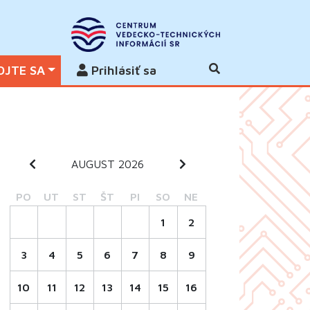
OJTE SA
Prihlásiť sa
AUGUST 2026
PO
UT
ST
ŠT
PI
SO
NE
1
2
3
4
5
6
7
8
9
10
11
12
13
14
15
16