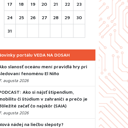
17
18
19
20
21
22
23
24
25
26
27
28
29
30
31
Novinky portálu VEDA NA DOSAH
Ako slanosť oceánu mení pravidlá hry pri
sledovaní fenoménu El Niño
7. augusta 2026
PODCAST: Ako si nájsť štipendium,
mobilitu či štúdium v zahraničí a prečo je
dôležité začať čo najskôr (SAIA)
7. augusta 2026
Nová nádej na liečbu slepoty?