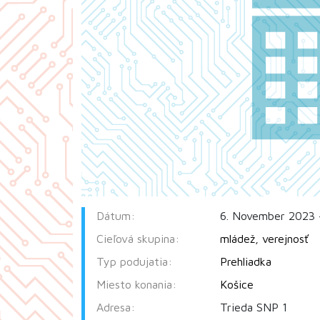
Dátum:
6. November 2023 
Cieľová skupina:
mládež
,
verejnosť
Typ podujatia:
Prehliadka
Miesto konania:
Košice
Adresa:
Trieda SNP 1