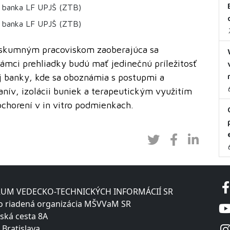
á banka LF UPJŠ (ZTB)
á banka LF UPJŠ (ZTB)
ýskumným pracoviskom zaoberajúca sa
ámci prehliadky budú mať jedinečnú príležitosť
ej banky, kde sa oboznámia s postupmi a
nív, izolácii buniek a terapeutickým využitím
chorení v in vitro podmienkach.
UM VEDECKO-TECHNICKÝCH INFORMÁCIÍ SR
o riadená organizácia MŠVVaM SR
ská cesta 8A
 Bratislava