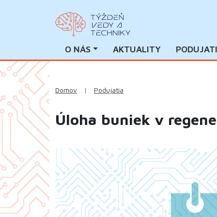
O NÁS
AKTUALITY
PODUJAT
Domov
|
Podujatia
Úloha buniek v regene