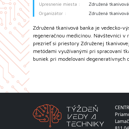
Upresnenie miesta :
Združená tkanivov
Organizátor :
Združená tkanivov
Združená tkanivová banka je vedecko-v
regeneračnou medicínou. Návštevníci v r
prezrieť si priestory Združenej tkanivov
metódami využívanými pri spracovaní tka
buniek pri modelovaní degeneratívnych o
CENTR
Priam
Lamač
811 04