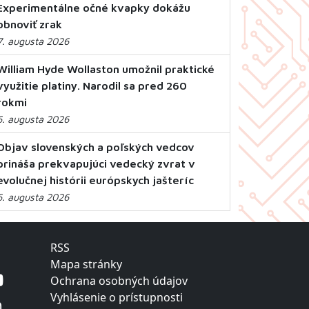
Experimentálne očné kvapky dokážu
obnoviť zrak
7. augusta 2026
William Hyde Wollaston umožnil praktické
využitie platiny. Narodil sa pred 260
rokmi
6. augusta 2026
Objav slovenských a poľských vedcov
prináša prekvapujúci vedecký zvrat v
evolučnej histórii európskych jašteríc
6. augusta 2026
RSS
Mapa stránky
Ochrana osobných údajov
Vyhlásenie o prístupnosti