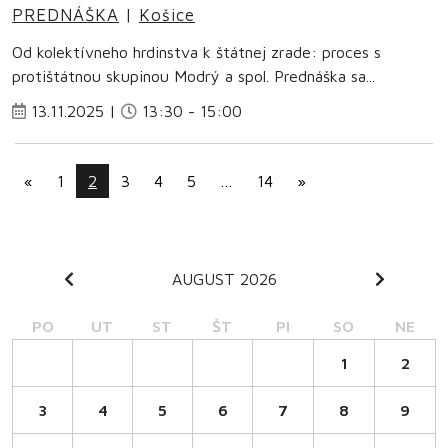
PREDNÁŠKA
|
Košice
Od kolektívneho hrdinstva k štátnej zrade: proces s
protištátnou skupinou Modrý a spol. Prednáška sa...
13.11.2025 |
13:30 - 15:00
«
1
2
3
4
5
…
14
»
AUGUST 2026
PO
UT
ST
ŠT
PI
SO
NE
1
2
3
4
5
6
7
8
9