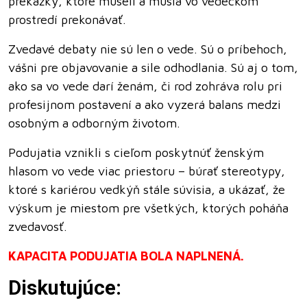
prekážky, ktoré museli a musia vo vedeckom
prostredí prekonávať.
Zvedavé debaty nie sú len o vede. Sú o príbehoch,
vášni pre objavovanie a sile odhodlania. Sú aj o tom,
ako sa vo vede darí ženám, či rod zohráva rolu pri
profesijnom postavení a ako vyzerá balans medzi
osobným a odborným životom.
Podujatia vznikli s cieľom poskytnúť ženským
hlasom vo vede viac priestoru – búrať stereotypy,
ktoré s kariérou vedkýň stále súvisia, a ukázať, že
výskum je miestom pre všetkých, ktorých poháňa
zvedavosť.
KAPACITA PODUJATIA BOLA NAPLNENÁ.
Diskutujúce: