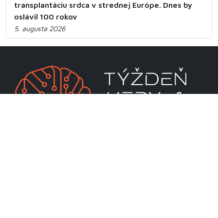
transplantáciu srdca v strednej Európe. Dnes by
oslávil 100 rokov
5. augusta 2026
CENTRUM VEDECKO-TECHNICKÝCH INFORMÁCIÍ SR
Priamo riadená organizácia MŠVVaM SR
Lamačská cesta 8A
811 04 Bratislava