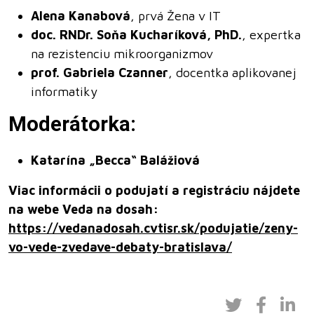
Alena Kanabová
, prvá Žena v IT
doc. RNDr. Soňa Kucharíková, PhD.
, expertka
na rezistenciu mikroorganizmov
prof. Gabriela Czanner
, docentka aplikovanej
informatiky
Moderátorka:
Katarína „Becca“ Balážiová
Viac informácii o podujatí a registráciu nájdete
na webe Veda na dosah:
https://vedanadosah.cvtisr.sk/podujatie/zeny-
vo-vede-zvedave-debaty-bratislava/