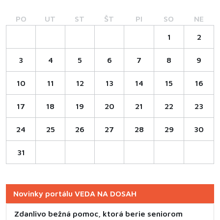
PO
UT
ST
ŠT
PI
SO
NE
1
2
3
4
5
6
7
8
9
10
11
12
13
14
15
16
17
18
19
20
21
22
23
24
25
26
27
28
29
30
31
Novinky portálu VEDA NA DOSAH
Zdanlivo bežná pomoc, ktorá berie seniorom