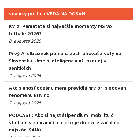
Novinky portálu VEDA NA DOSAH
Kvíz: Pamätáte si najväčšie momenty MS vo
futbale 2026?
8. augusta 2026
Prvý AI ultrazvuk pomáha zachraňovať životy na
Slovensku. Umelá inteligencia už jazdí aj v
sanitkách
7. augusta 2026
Ako slanosť oceánu mení pravidlá hry pri sledovaní
fenoménu El Niño
7. augusta 2026
PODCAST: Ako si nájsť štipendium, mobilitu či
štúdium v zahraničí a prečo je dôležité začať čo
najskôr (SAIA)