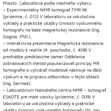
Miesto: Laboratóriá podľa vlastného výberu:
– Experimentálny NMR tomograf TMR 96
(prízemie, č. 012) V laboratóriu sa uskutočnia
výklady a praktické ukážky činnosti výskumného
tomografu na báze magnetickej rezonancie (Ing.
Gogola, PhD.),
– Interaktívna prezentácia Magnetická rezonancia:
od modelu k realite (4. poschodie, č. 408) V
prednáške predstavíme zámer Oddelenia
zobrazovacích metód popularizovať princípy MR
tomografie a vytvárať modelové nástroje na ďalší
výskum a na prípravu odborníkov v tejto oblasti
(Ing. Dermek)
– Laboratórium Národného centra NMR – tomograf
ESAOTE pre malé vzorky (prízemie, č. 009) V
laboratóriu sa uskutočnia výklady a praktické
ukážky činnosti výskumného tomografu (Dr. Ing.