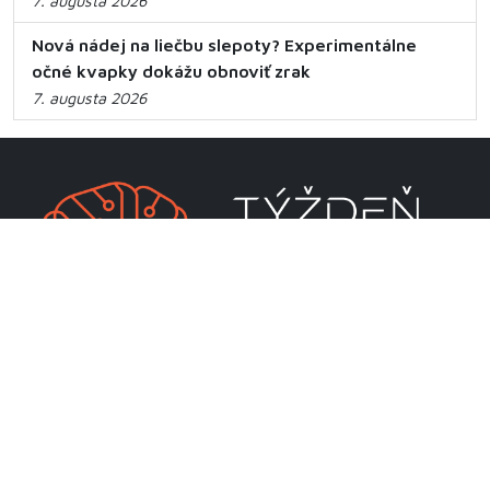
7. augusta 2026
Nová nádej na liečbu slepoty? Experimentálne
očné kvapky dokážu obnoviť zrak
7. augusta 2026
CENTRUM VEDECKO-TECHNICKÝCH INFORMÁCIÍ SR
Priamo riadená organizácia MŠVVaM SR
Lamačská cesta 8A
811 04 Bratislava