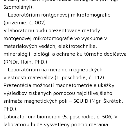
Szomolányi),
– Laboratórium röntgenovej mikrotomografie
(prízemie, č. 002)
V laboratóriu budú prezentované metódy
röntgenovej mikrotomografie vo výskume v
materiálových vedách, elektrotechnike,
mineralógii, biológii a ochrane kultúrneho dedičstva
(RNDr. Hain, PhD.)
– Laboratórium na meranie magnetických
vlastností materiálov (1. poschodie, č. 112)
Prezentácia možností magnetometrie a ukážky
výsledkov získaných pomocou najcitlivejšieho
snímača magnetických polí – SQUID (Mgr. Škrátek,
PhD.).
Laboratórium biomeraní (5. poschodie, č. 506) V
laboratóriu bude vysvetlený princíp merania