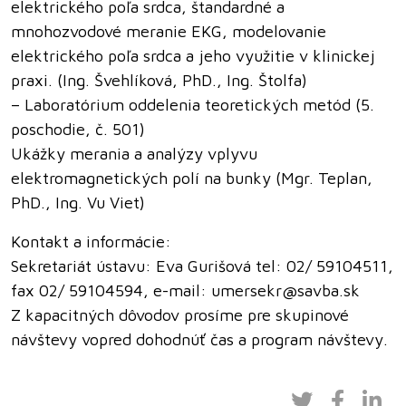
elektrického poľa srdca, štandardné a
mnohozvodové meranie EKG, modelovanie
elektrického poľa srdca a jeho využitie v klinickej
praxi. (Ing. Švehlíková, PhD., Ing. Štolfa)
– Laboratórium oddelenia teoretických metód (5.
poschodie, č. 501)
Ukážky merania a analýzy vplyvu
elektromagnetických polí na bunky (Mgr. Teplan,
PhD., Ing. Vu Viet)
Kontakt a informácie:
Sekretariát ústavu: Eva Gurišová tel: 02/ 59104511,
fax 02/ 59104594, e-mail: umersekr@savba.sk
Z kapacitných dôvodov prosíme pre skupinové
návštevy vopred dohodnúť čas a program návštevy.