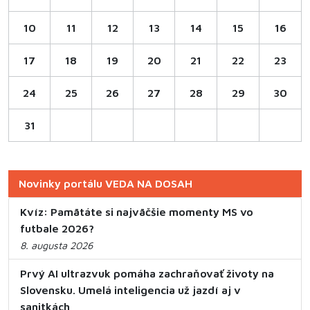
10
11
12
13
14
15
16
17
18
19
20
21
22
23
24
25
26
27
28
29
30
31
Novinky portálu VEDA NA DOSAH
Kvíz: Pamätáte si najväčšie momenty MS vo
futbale 2026?
8. augusta 2026
Prvý AI ultrazvuk pomáha zachraňovať životy na
Slovensku. Umelá inteligencia už jazdí aj v
sanitkách