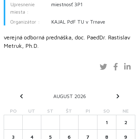
Upresnenie
miestnosť 3P1
miesta :
Organizátor :
KAJAL PdF TU v Trnave
verejná odborná prednáška, doc. PaedDr. Rastislav
Metruk, Ph.D.
AUGUST 2026
PO
UT
ST
ŠT
PI
SO
NE
1
2
3
4
5
6
7
8
9