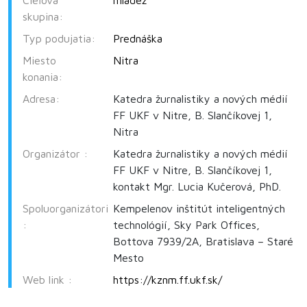
Cieľová
mládež
skupina:
Typ podujatia:
Prednáška
Miesto
Nitra
konania:
Adresa:
Katedra žurnalistiky a nových médií
FF UKF v Nitre, B. Slančíkovej 1,
Nitra
Organizátor :
Katedra žurnalistiky a nových médií
FF UKF v Nitre, B. Slančíkovej 1,
kontakt Mgr. Lucia Kučerová, PhD.
Spoluorganizátori
Kempelenov inštitút inteligentných
:
technológií, Sky Park Offices,
Bottova 7939/2A, Bratislava – Staré
Mesto
Web link :
https://kznm.ff.ukf.sk/