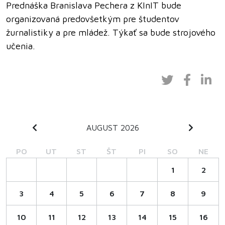
Prednáška Branislava Pechera z KInIT bude
organizovaná predovšetkým pre študentov
žurnalistiky a pre mládež. Týkať sa bude strojového
učenia.
AUGUST 2026
PO
UT
ST
ŠT
PI
SO
NE
1
2
3
4
5
6
7
8
9
10
11
12
13
14
15
16