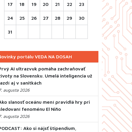
17
18
19
20
21
22
23
24
25
26
27
28
29
30
31
Novinky portálu VEDA NA DOSAH
Prvý AI ultrazvuk pomáha zachraňovať
životy na Slovensku. Umelá inteligencia už
jazdí aj v sanitkách
7. augusta 2026
Ako slanosť oceánu mení pravidlá hry pri
sledovaní fenoménu El Niño
7. augusta 2026
PODCAST: Ako si nájsť štipendium,