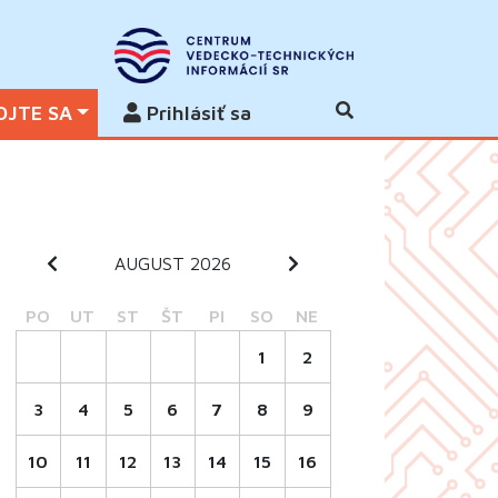
OJTE SA
Prihlásiť sa
AUGUST 2026
PO
UT
ST
ŠT
PI
SO
NE
1
2
3
4
5
6
7
8
9
10
11
12
13
14
15
16