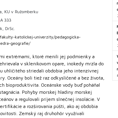
ta, KU v Ružomberku
 A 333
k, DrSc.
fakulty-katolickej-univerzity/pedagogicka-
tedra-geografie/
mi extrémami, ktoré menili jej podmienky a
rehrievala v skleníkovom opare, inokedy mrzla do
 uhličitého striedali obdobia jeho intenzívnej
y. Oceány boli tiež raz odkysličené a bez života,
ich bioproduktivita. Oceánske vody buď poháňal
 stagnácia. Pohyby morskej hladiny morskej
eánov a regulovali príjem slnečnej insolácie. V
tifikácie a rozširovania púšti, ako aj obdobia
ovitosti. Zemský raj druhohôr využívali