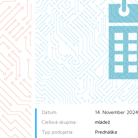
Dátum:
14. November 2024
Cieľová skupina:
mládež
Typ podujatia:
Prednáška