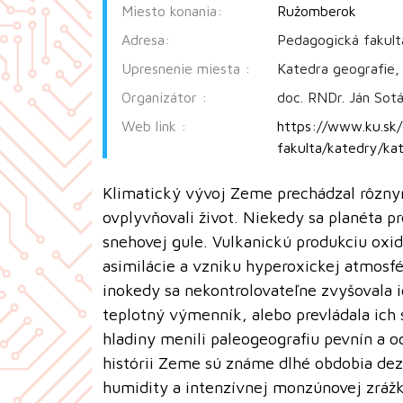
Miesto konania:
Ružomberok
Adresa:
Pedagogická fakul
Upresnenie miesta :
Katedra geografie,
Organizátor :
doc. RNDr. Ján Sotá
Web link :
https://www.ku.sk/
fakulta/katedry/ka
Klimatický vývoj Zeme prechádzal rôzny
ovplyvňovali život. Niekedy sa planéta p
snehovej gule. Vulkanickú produkciu oxidu
asimilácie a vzniku hyperoxickej atmosfér
inokedy sa nekontrolovateľne zvyšovala 
teplotný výmenník, alebo prevládala ich
hladiny menili paleogeografiu pevnín a oc
histórii Zeme sú známe dlhé obdobia dezer
humidity a intenzívnej monzúnovej zrážk