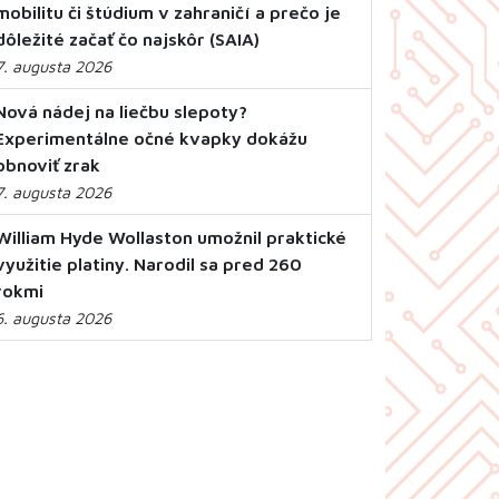
mobilitu či štúdium v zahraničí a prečo je
dôležité začať čo najskôr (SAIA)
7. augusta 2026
Nová nádej na liečbu slepoty?
Experimentálne očné kvapky dokážu
obnoviť zrak
7. augusta 2026
William Hyde Wollaston umožnil praktické
využitie platiny. Narodil sa pred 260
rokmi
6. augusta 2026