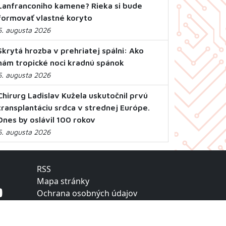
Lanfranconiho kamene? Rieka si bude
formovať vlastné koryto
5. augusta 2026
Skrytá hrozba v prehriatej spálni: Ako
nám tropické noci kradnú spánok
5. augusta 2026
Chirurg Ladislav Kužela uskutočnil prvú
transplantáciu srdca v strednej Európe.
Dnes by oslávil 100 rokov
5. augusta 2026
RSS
Mapa stránky
Ochrana osobných údajov
Vyhlásenie o prístupnosti