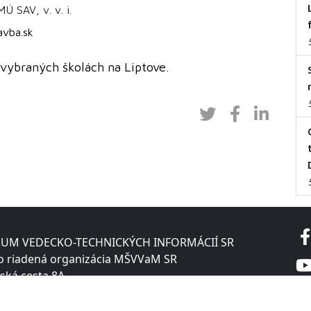
Ú SAV, v. v. i.
avba.sk
 vybraných školách na Liptove.
UM VEDECKO-TECHNICKÝCH INFORMÁCIÍ SR
o riadená organizácia MŠVVaM SR
ská cesta 8A
 Bratislava