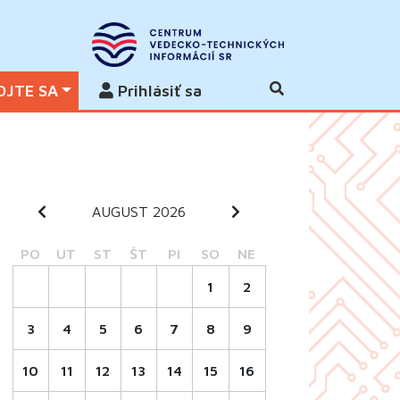
OJTE SA
Prihlásiť sa
AUGUST 2026
PO
UT
ST
ŠT
PI
SO
NE
1
2
3
4
5
6
7
8
9
10
11
12
13
14
15
16