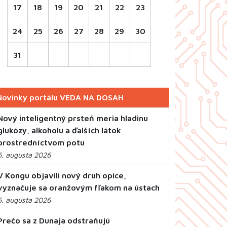
17
18
19
20
21
22
23
24
25
26
27
28
29
30
31
Novinky portálu VEDA NA DOSAH
Nový inteligentný prsteň meria hladinu
glukózy, alkoholu a ďalších látok
prostredníctvom potu
6. augusta 2026
V Kongu objavili nový druh opice,
vyznačuje sa oranžovým fľakom na ústach
5. augusta 2026
Prečo sa z Dunaja odstraňujú