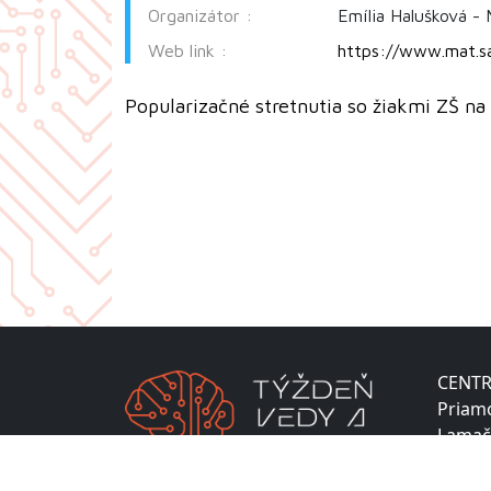
Organizátor :
Emília Halušková - M
Web link :
https://www.mat.s
Popularizačné stretnutia so žiakmi ZŠ na
CENTR
Priam
Lamač
811 04