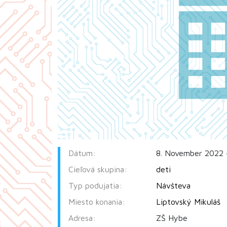
Dátum:
8. November 2022 
Cieľová skupina:
deti
Typ podujatia:
Návšteva
Miesto konania:
Liptovský Mikuláš
Adresa:
ZŠ Hybe