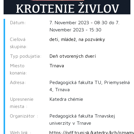
Dátum:
7. November 2023 - 08:30 do 7.
November 2023 - 15:30
Cieľová
deti
,
mládež
,
na pozvánky
skupina:
Typ podujatia:
Deň otvorených dverí
Miesto
Trnava
konania:
Adresa:
Pedagogická fakulta TU, Priemyselná
4, Trnava
Upresnenie
Katedra chémie
miesta :
Organizátor :
Pedagogická fakulta Trnavskej
univerzity v Trnave
Web link :
https://pdf.truni.sk/katedry/kch/oznam