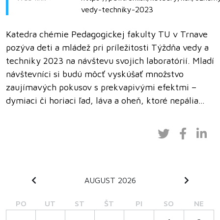
vedy-techniky-2023
Katedra chémie Pedagogickej fakulty TU v Trnave
pozýva deti a mládež pri príležitosti Týždňa vedy a
techniky 2023 na návštevu svojich laboratórií. Mladí
návštevníci si budú môcť vyskúšať množstvo
zaujímavých pokusov s prekvapivými efektmi –
dymiaci či horiaci ľad, láva a oheň, ktoré nepália…
AUGUST 2026
PO
UT
ST
ŠT
PI
SO
NE