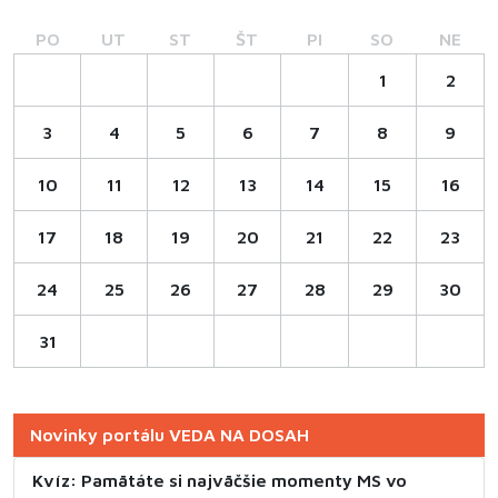
PO
UT
ST
ŠT
PI
SO
NE
1
2
3
4
5
6
7
8
9
10
11
12
13
14
15
16
17
18
19
20
21
22
23
24
25
26
27
28
29
30
31
Novinky portálu VEDA NA DOSAH
Kvíz: Pamätáte si najväčšie momenty MS vo