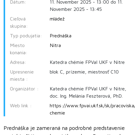
Dátum:
11. November 2025 - 13:00 do 11.
November 2025 - 13:45
Cieľová
mládež
skupina:
Typ podujatia:
Prednáška
Miesto
Nitra
konania:
Adresa:
Katedra chémie FPVaI UKF v Nitre
Upresnenie
blok C, prízemie, miestnosť C10
miesta :
Organizátor :
Katedra chémie FPVaI UKF v Nitre,
doc. Ing. Melánia Feszterová, PhD.
Web link :
https://www.fpvai.ukf.sk/sk/pracoviska
chemie
Prednáška je zameraná na podrobné predstavenie