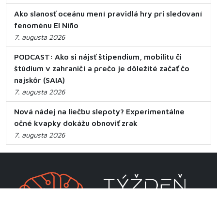
Ako slanosť oceánu mení pravidlá hry pri sledovaní
fenoménu El Niño
7. augusta 2026
PODCAST: Ako si nájsť štipendium, mobilitu či
štúdium v zahraničí a prečo je dôležité začať čo
najskôr (SAIA)
7. augusta 2026
Nová nádej na liečbu slepoty? Experimentálne
očné kvapky dokážu obnoviť zrak
7. augusta 2026