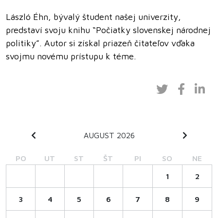
László Éhn, bývalý študent našej univerzity,
predstaví svoju knihu “Počiatky slovenskej národnej
politiky”. Autor si získal priazeň čitateľov vďaka
svojmu novému prístupu k téme.
AUGUST 2026
PO
UT
ST
ŠT
PI
SO
NE
1
2
3
4
5
6
7
8
9