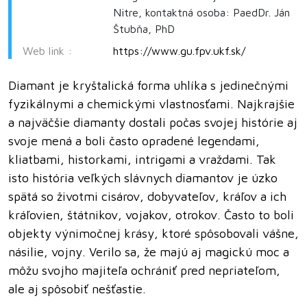
Nitre, kontaktná osoba: PaedDr. Ján
Štubňa, PhD
Web link :
https://www.gu.fpv.ukf.sk/
Diamant je kryštalická forma uhlíka s jedinečnými
fyzikálnymi a chemickými vlastnosťami. Najkrajšie
a najväčšie diamanty dostali počas svojej histórie aj
svoje mená a boli často opradené legendami,
kliatbami, historkami, intrigami a vraždami. Tak
isto história veľkých slávnych diamantov je úzko
spätá so životmi cisárov, dobyvateľov, kráľov a ich
kráľovien, štátnikov, vojakov, otrokov. Často to boli
objekty výnimočnej krásy, ktoré spôsobovali vášne,
násilie, vojny. Verilo sa, že majú aj magickú moc a
môžu svojho majiteľa ochrániť pred nepriateľom,
ale aj spôsobiť nešťastie.