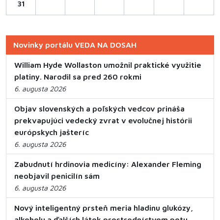
31
Novinky portálu VEDA NA DOSAH
William Hyde Wollaston umožnil praktické využitie
platiny. Narodil sa pred 260 rokmi
6. augusta 2026
Objav slovenských a poľských vedcov prináša
prekvapujúci vedecký zvrat v evolučnej histórii
európskych jašteríc
6. augusta 2026
Zabudnutí hrdinovia medicíny: Alexander Fleming
neobjavil penicilín sám
6. augusta 2026
Nový inteligentný prsteň meria hladinu glukózy,
alkoholu a ďalších látok prostredníctvom potu