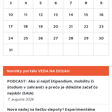
3
4
5
6
7
8
9
10
11
12
13
14
15
16
17
18
19
20
21
22
23
24
25
26
27
28
29
30
31
Novinky portálu VEDA NA DOSAH
PODCAST: Ako si nájsť štipendium, mobilitu či
štúdium v zahraničí a prečo je dôležité začať čo
najskôr (SAIA)
7. augusta 2026
Nová nádej na liečbu slepoty? Experimentálne