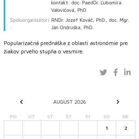
kontakt: doc. PaedDr. Ľubomíra
Valovičová, PhD
Spoluorganizátori
RNDr. Jozef Kováč, PhD., doc. Mgr.
:
Ján Ondruška, PhD.
Popularizačná prednáška z oblasti astronómie pre
žiakov prvého stupňa o vesmíre.
AUGUST 2026
PO
UT
ST
ŠT
PI
SO
NE
1
2