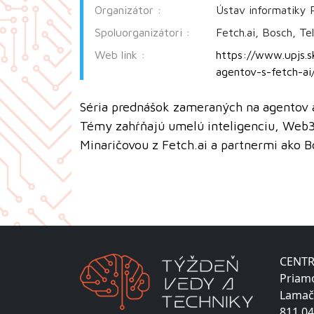
Organizátor :
Ústav informatiky 
Spoluorganizátori :
Fetch.ai, Bosch, T
Web link :
https://www.upjs.s
agentov-s-fetch-ai
Séria prednášok zameraných na agentov a
Témy zahŕňajú umelú inteligenciu, Web3
Minaričovou z Fetch.ai a partnermi ako 
CENTR
Priam
Lamač
811 04