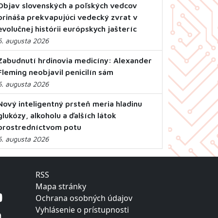
Objav slovenských a poľských vedcov
prináša prekvapujúci vedecký zvrat v
evolučnej histórii európskych jašteríc
6. augusta 2026
Zabudnutí hrdinovia medicíny: Alexander
Fleming neobjavil penicilín sám
6. augusta 2026
Nový inteligentný prsteň meria hladinu
glukózy, alkoholu a ďalších látok
prostredníctvom potu
6. augusta 2026
RSS
Mapa stránky
Ochrana osobných údajov
Vyhlásenie o prístupnosti