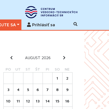
OJTE SA
Prihlásiť sa
AUGUST 2026
PO
UT
ST
ŠT
PI
SO
NE
1
2
3
4
5
6
7
8
9
10
11
12
13
14
15
16