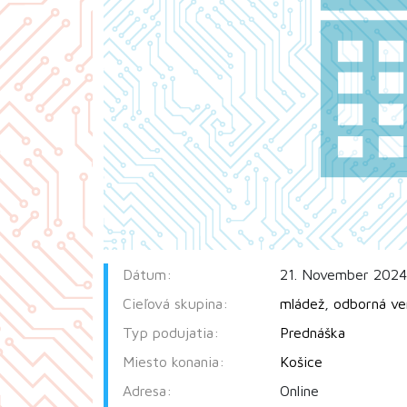
Dátum:
21. November 2024
Cieľová skupina:
mládež
,
odborná ve
Typ podujatia:
Prednáška
Miesto konania:
Košice
Adresa:
Online