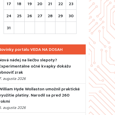
17
18
19
20
21
22
23
24
25
26
27
28
29
30
31
Novinky portálu VEDA NA DOSAH
Nová nádej na liečbu slepoty?
Experimentálne očné kvapky dokážu
obnoviť zrak
7. augusta 2026
William Hyde Wollaston umožnil praktické
využitie platiny. Narodil sa pred 260
rokmi
6. augusta 2026