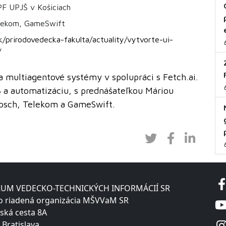
PF UPJŠ v Košiciach
elekom, GameSwift
k/prirodovedecka-fakulta/actuality/vytvorte-ui-
/
 multiagentové systémy v spolupráci s Fetch.ai.
 a automatizáciu, s prednášateľkou Máriou
Bosch, Telekom a GameSwift.
UM VEDECKO-TECHNICKÝCH INFORMÁCIÍ SR
o riadená organizácia MŠVVaM SR
ská cesta 8A
 Bratislava