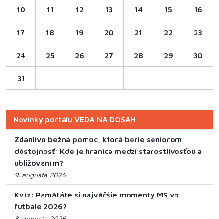
10
11
12
13
14
15
16
17
18
19
20
21
22
23
24
25
26
27
28
29
30
31
Novinky portálu VEDA NA DOSAH
Zdanlivo bežná pomoc, ktorá berie seniorom
dôstojnosť: Kde je hranica medzi starostlivosťou a
ubližovaním?
9. augusta 2026
Kvíz: Pamätáte si najväčšie momenty MS vo
futbale 2026?
8. augusta 2026