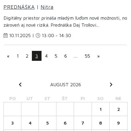
PREDNÁŠKA
|
Nitra
Digitálny priestor prináša mladým ľuďom nové možnosti, no
zároveň aj nové riziká. Prednáška Daj Trollovi...
10.11.2025 |
13:00 - 14:30
«
1
2
3
4
5
6
…
55
»
AUGUST 2026
PO
UT
ST
ŠT
PI
SO
NE
1
2
3
4
5
6
7
8
9