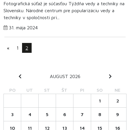
Fotografická súťaž je súčasťou Týždňa vedy a techniky na
Slovensku. Národné centrum pre popularizáciu vedy a
techniky v spoločnosti pri...
31. mája 2024
«
1
2
AUGUST 2026
PO
UT
ST
ŠT
PI
SO
NE
1
2
3
4
5
6
7
8
9
10
11
12
13
14
15
16