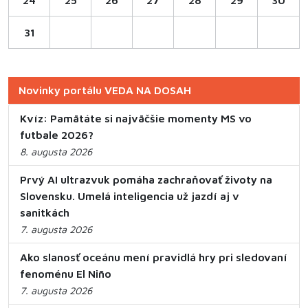
24
25
26
27
28
29
30
31
Novinky portálu VEDA NA DOSAH
Kvíz: Pamätáte si najväčšie momenty MS vo
futbale 2026?
8. augusta 2026
Prvý AI ultrazvuk pomáha zachraňovať životy na
Slovensku. Umelá inteligencia už jazdí aj v
sanitkách
7. augusta 2026
Ako slanosť oceánu mení pravidlá hry pri sledovaní
fenoménu El Niño
7. augusta 2026