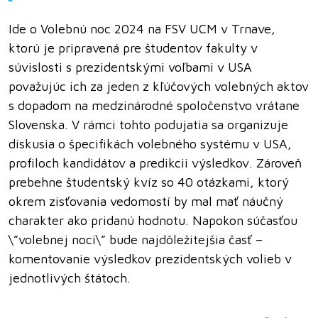
Ide o Volebnú noc 2024 na FSV UCM v Trnave,
ktorú je pripravená pre študentov fakulty v
súvislosti s prezidentskými voľbami v USA
považujúc ich za jeden z kľúčových volebných aktov
s dopadom na medzinárodné spoločenstvo vrátane
Slovenska. V rámci tohto podujatia sa organizuje
diskusia o špecifikách volebného systému v USA,
profiloch kandidátov a predikcii výsledkov. Zároveň
prebehne študentský kvíz so 40 otázkami, ktorý
okrem zisťovania vedomostí by mal mať náučný
charakter ako pridanú hodnotu. Napokon súčasťou
\”volebnej noci\” bude najdôležitejšia časť –
komentovanie výsledkov prezidentských volieb v
jednotlivých štátoch.