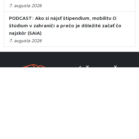
7. augusta 2026
PODCAST: Ako si nájsť štipendium, mobilitu či
štúdium v zahraničí a prečo je dôležité začať čo
najskôr (SAIA)
7. augusta 2026
CENTRUM VEDECKO-TECHNICKÝCH INFORMÁCIÍ SR
Priamo riadená organizácia MŠVVaM SR
Lamačská cesta 8A
811 04 Bratislava