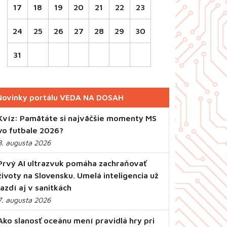
17
18
19
20
21
22
23
24
25
26
27
28
29
30
31
Novinky portálu VEDA NA DOSAH
Kvíz: Pamätáte si najväčšie momenty MS
vo futbale 2026?
8. augusta 2026
Prvý AI ultrazvuk pomáha zachraňovať
životy na Slovensku. Umelá inteligencia už
jazdí aj v sanitkách
7. augusta 2026
Ako slanosť oceánu mení pravidlá hry pri