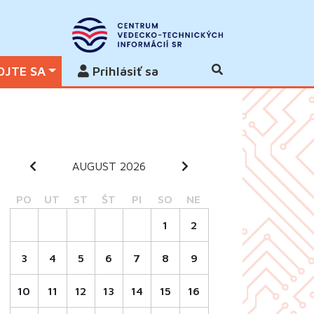
OJTE SA
Prihlásiť sa
AUGUST 2026
PO
UT
ST
ŠT
PI
SO
NE
1
2
3
4
5
6
7
8
9
10
11
12
13
14
15
16