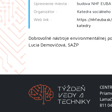
Upresnenie miesta :
budova NHF EUBA 
Organizátor :
Katedra sociálneho
Web link :
https://nhf.euba.sk
katedry
Dobrovoľné nástroje environmentálnej po
Lucia Demovičová, SAŽP
CENTR
Priam
Lamač
811 04