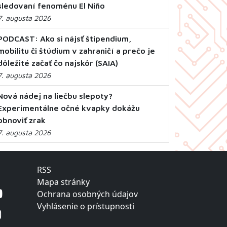
sledovaní fenoménu El Niño
7. augusta 2026
PODCAST: Ako si nájsť štipendium,
mobilitu či štúdium v zahraničí a prečo je
dôležité začať čo najskôr (SAIA)
7. augusta 2026
Nová nádej na liečbu slepoty?
Experimentálne očné kvapky dokážu
obnoviť zrak
7. augusta 2026
RSS
Mapa stránky
Ochrana osobných údajov
Vyhlásenie o prístupnosti