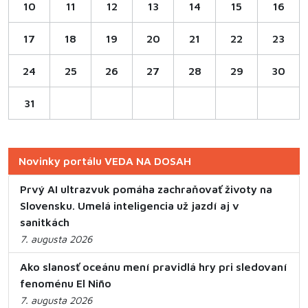
10
11
12
13
14
15
16
17
18
19
20
21
22
23
24
25
26
27
28
29
30
31
Novinky portálu VEDA NA DOSAH
Prvý AI ultrazvuk pomáha zachraňovať životy na
Slovensku. Umelá inteligencia už jazdí aj v
sanitkách
7. augusta 2026
Ako slanosť oceánu mení pravidlá hry pri sledovaní
fenoménu El Niño
7. augusta 2026