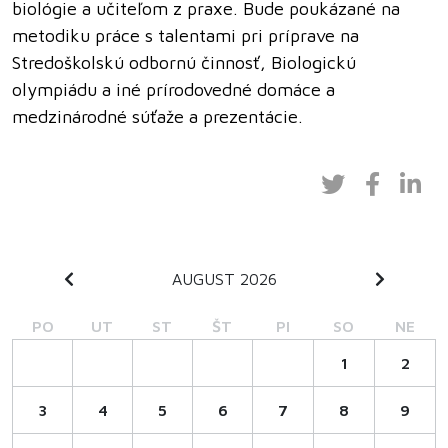
biológie a učiteľom z praxe. Bude poukázané na
metodiku práce s talentami pri príprave na
Stredoškolskú odbornú činnosť, Biologickú
olympiádu a iné prírodovedné domáce a
medzinárodné súťaže a prezentácie.
AUGUST 2026
PO
UT
ST
ŠT
PI
SO
NE
1
2
3
4
5
6
7
8
9