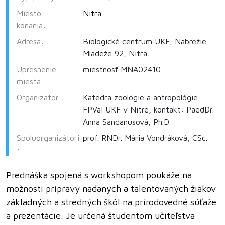
Miesto
Nitra
konania:
Adresa:
Biologické centrum UKF, Nábrežie
Mládeže 92, Nitra
Upresnenie
miestnosť MNA02410
miesta :
Organizátor :
Katedra zoológie a antropológie
FPVaI UKF v Nitre, kontakt: PaedDr.
Anna Sandanusová, Ph.D.
Spoluorganizátori
prof. RNDr. Mária Vondráková, CSc.
:
Prednáška spojená s workshopom poukáže na
možnosti prípravy nadaných a talentovaných žiakov
základných a stredných škôl na prírodovedné súťaže
a prezentácie. Je určená študentom učiteľstva