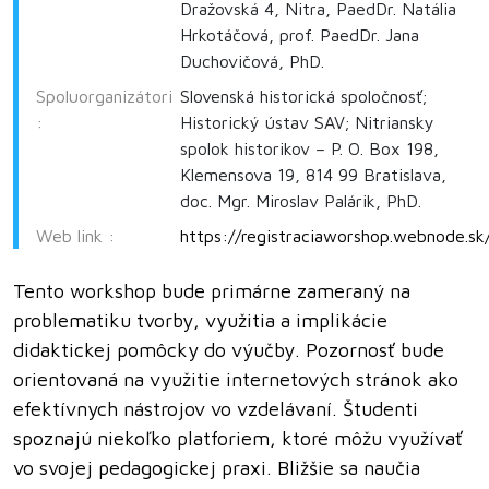
Dražovská 4, Nitra, PaedDr. Natália
Hrkotáčová, prof. PaedDr. Jana
Duchovičová, PhD.
Spoluorganizátori
Slovenská historická spoločnosť;
:
Historický ústav SAV; Nitriansky
spolok historikov – P. O. Box 198,
Klemensova 19, 814 99 Bratislava,
doc. Mgr. Miroslav Palárik, PhD.
Web link :
https://registraciaworshop.webnode.sk
Tento workshop bude primárne zameraný na
problematiku tvorby, využitia a implikácie
didaktickej pomôcky do výučby. Pozornosť bude
orientovaná na využitie internetových stránok ako
efektívnych nástrojov vo vzdelávaní. Študenti
spoznajú niekoľko platforiem, ktoré môžu využívať
vo svojej pedagogickej praxi. Bližšie sa naučia