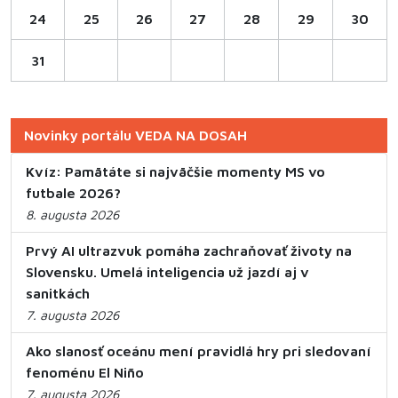
24
25
26
27
28
29
30
31
Novinky portálu VEDA NA DOSAH
Kvíz: Pamätáte si najväčšie momenty MS vo
futbale 2026?
8. augusta 2026
Prvý AI ultrazvuk pomáha zachraňovať životy na
Slovensku. Umelá inteligencia už jazdí aj v
sanitkách
7. augusta 2026
Ako slanosť oceánu mení pravidlá hry pri sledovaní
fenoménu El Niño
7. augusta 2026