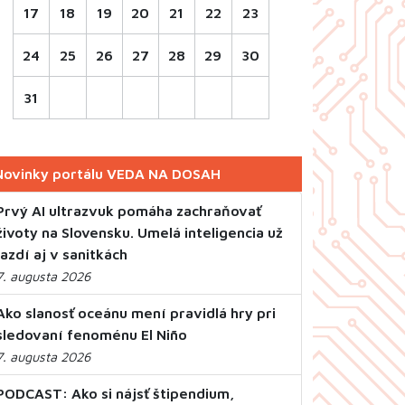
17
18
19
20
21
22
23
24
25
26
27
28
29
30
31
Novinky portálu VEDA NA DOSAH
Prvý AI ultrazvuk pomáha zachraňovať
životy na Slovensku. Umelá inteligencia už
jazdí aj v sanitkách
7. augusta 2026
Ako slanosť oceánu mení pravidlá hry pri
sledovaní fenoménu El Niño
7. augusta 2026
PODCAST: Ako si nájsť štipendium,