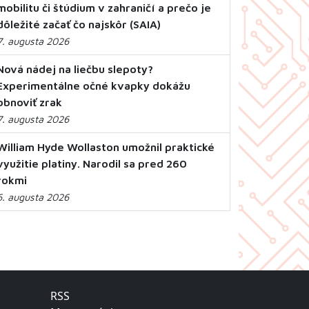
mobilitu či štúdium v zahraničí a prečo je
dôležité začať čo najskôr (SAIA)
7. augusta 2026
Nová nádej na liečbu slepoty?
Experimentálne očné kvapky dokážu
obnoviť zrak
7. augusta 2026
William Hyde Wollaston umožnil praktické
využitie platiny. Narodil sa pred 260
rokmi
6. augusta 2026
RSS