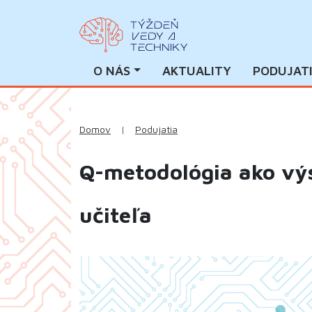
O NÁS
AKTUALITY
PODUJAT
Domov
|
Podujatia
Q-metodológia ako vý
učiteľa