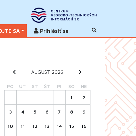
OJTE SA
Prihlásiť sa
AUGUST 2026
PO
UT
ST
ŠT
PI
SO
NE
1
2
3
4
5
6
7
8
9
10
11
12
13
14
15
16