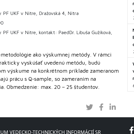
 PF UKF v Nitre, Dražovská 4, Nitra
90
 PF UKF v Nitre, kontakt: PaedDr. Libuša Gužíková,
-metodológie ako výskumnej metódy. V rámci
rakticky vyskúšať uvedenú metódu, budú
kom výskume na konkrétnom príklade zameranom
úšajú prácu s Q-sample, so zameraním na
a. Obmedzenie: max. 20 – 25 študentov.
UM VEDECKO-TECHNICKÝCH INFORMÁCIÍ SR