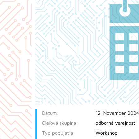
Dátum:
12. November 2024 
Cieľová skupina:
odborná verejnosť
Typ podujatia:
Workshop