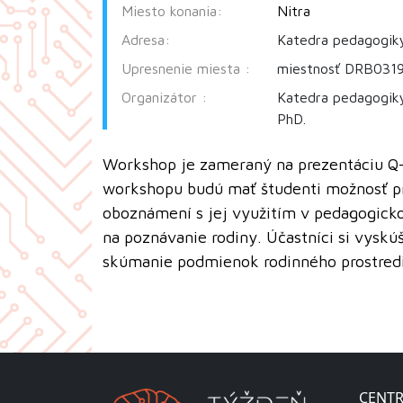
Miesto konania:
Nitra
Adresa:
Katedra pedagogiky
Upresnenie miesta :
miestnosť DRB031
Organizátor :
Katedra pedagogiky
PhD.
Workshop je zameraný na prezentáciu Q
workshopu budú mať študenti možnosť p
oboznámení s jej využitím v pedagogic
na poznávanie rodiny. Účastníci si vysk
skúmanie podmienok rodinného prostredi
CENTR