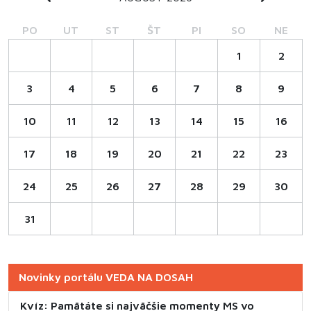
PO
UT
ST
ŠT
PI
SO
NE
1
2
3
4
5
6
7
8
9
10
11
12
13
14
15
16
17
18
19
20
21
22
23
24
25
26
27
28
29
30
31
Novinky portálu VEDA NA DOSAH
Kvíz: Pamätáte si najväčšie momenty MS vo