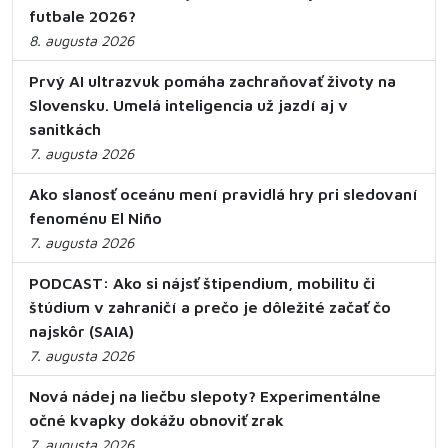
futbale 2026?
8. augusta 2026
Prvý AI ultrazvuk pomáha zachraňovať životy na
Slovensku. Umelá inteligencia už jazdí aj v
sanitkách
7. augusta 2026
Ako slanosť oceánu mení pravidlá hry pri sledovaní
fenoménu El Niño
7. augusta 2026
PODCAST: Ako si nájsť štipendium, mobilitu či
štúdium v zahraničí a prečo je dôležité začať čo
najskôr (SAIA)
7. augusta 2026
Nová nádej na liečbu slepoty? Experimentálne
očné kvapky dokážu obnoviť zrak
7. augusta 2026