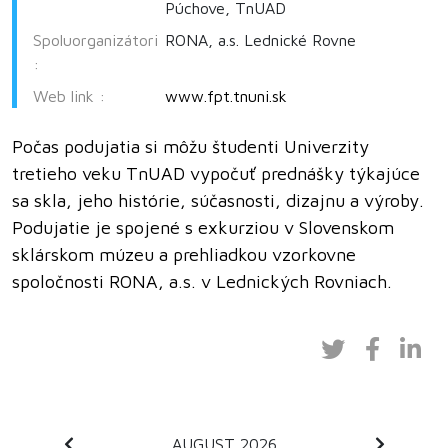
Púchove, TnUAD
Spoluorganizátori
RONA, a.s. Lednické Rovne
:
Web link :
www.fpt.tnuni.sk
Počas podujatia si môžu študenti Univerzity
tretieho veku TnUAD vypočuť prednášky týkajúce
sa skla, jeho histórie, súčasnosti, dizajnu a výroby.
Podujatie je spojené s exkurziou v Slovenskom
sklárskom múzeu a prehliadkou vzorkovne
spoločnosti RONA, a.s. v Lednických Rovniach.
AUGUST 2026