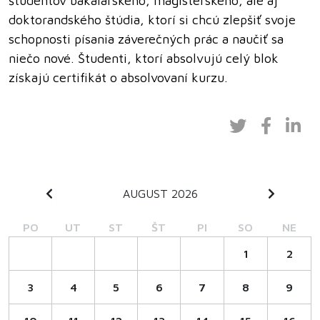
študentov bakalárskeho, magisterského, ale aj
doktorandského štúdia, ktorí si chcú zlepšiť svoje
schopnosti písania záverečných prác a naučiť sa
niečo nové. Študenti, ktorí absolvujú celý blok
získajú certifikát o absolvovaní kurzu.
AUGUST 2026
PO
UT
ST
ŠT
PI
SO
NE
1
2
3
4
5
6
7
8
9