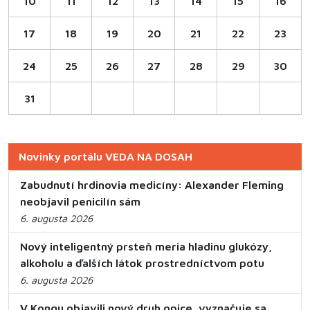
10
11
12
13
14
15
16
17
18
19
20
21
22
23
24
25
26
27
28
29
30
31
Novinky portálu VEDA NA DOSAH
Zabudnutí hrdinovia medicíny: Alexander Fleming
neobjavil penicilín sám
6. augusta 2026
Nový inteligentný prsteň meria hladinu glukózy,
alkoholu a ďalších látok prostredníctvom potu
6. augusta 2026
V Kongu objavili nový druh opice, vyznačuje sa