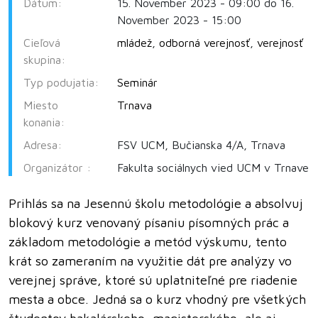
Dátum:
15. November 2023 - 09:00 do 16.
November 2023 - 15:00
Cieľová
mládež
,
odborná verejnosť
,
verejnosť
skupina:
Typ podujatia:
Seminár
Miesto
Trnava
konania:
Adresa:
FSV UCM, Bučianska 4/A, Trnava
Organizátor :
Fakulta sociálnych vied UCM v Trnave
Prihlás sa na Jesennú školu metodológie a absolvuj
blokový kurz venovaný písaniu písomných prác a
základom metodológie a metód výskumu, tento
krát so zameraním na využitie dát pre analýzy vo
verejnej správe, ktoré sú uplatniteľné pre riadenie
mesta a obce. Jedná sa o kurz vhodný pre všetkých