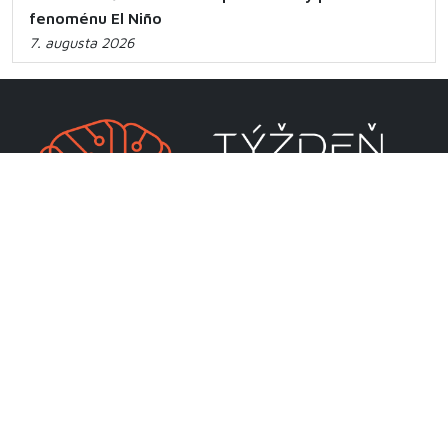
fenoménu El Niño
7. augusta 2026
CENTRUM VEDECKO-TECHNICKÝCH INFORMÁCIÍ SR
Priamo riadená organizácia MŠVVaM SR
Lamačská cesta 8A
811 04 Bratislava
RSS