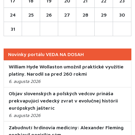
17
18
19
20
21
22
23
24
25
26
27
28
29
30
31
Novinky portálu VEDA NA DOSAH
William Hyde Wollaston umožnil praktické využitie
platiny. Narodil sa pred 260 rokmi
6. augusta 2026
Objav slovenských a poľských vedcov prináša
prekvapujúci vedecký zvrat v evolučnej histórii
európskych jašteríc
6. augusta 2026
Zabudnutí hrdinovia medicíny: Alexander Fleming
neobjavil penicilín sám