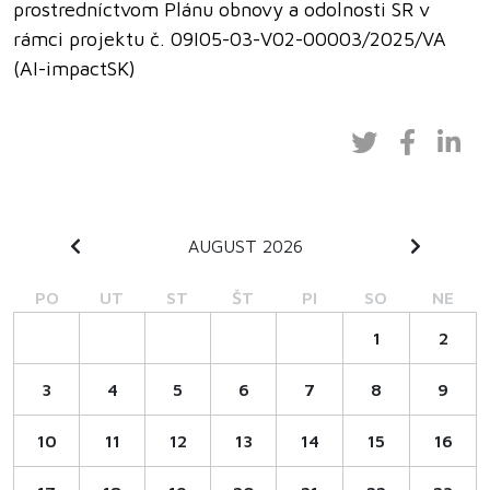
prostredníctvom Plánu obnovy a odolnosti SR v
rámci projektu č. 09I05-03-V02-00003/2025/VA
(AI-impactSK)
AUGUST 2026
PO
UT
ST
ŠT
PI
SO
NE
1
2
3
4
5
6
7
8
9
10
11
12
13
14
15
16