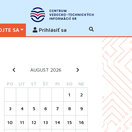
OJTE SA
Prihlásiť sa
AUGUST 2026
PO
UT
ST
ŠT
PI
SO
NE
1
2
3
4
5
6
7
8
9
10
11
12
13
14
15
16