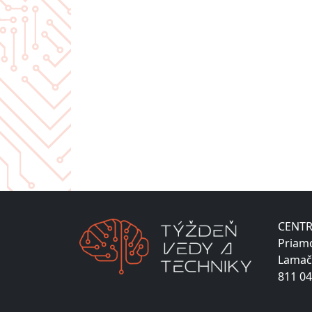
CENTR
Priam
Lamač
811 04