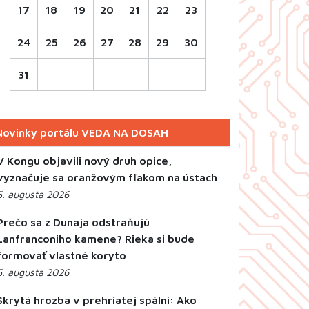
17
18
19
20
21
22
23
24
25
26
27
28
29
30
31
Novinky portálu VEDA NA DOSAH
V Kongu objavili nový druh opice,
vyznačuje sa oranžovým fľakom na ústach
5. augusta 2026
Prečo sa z Dunaja odstraňujú
Lanfranconiho kamene? Rieka si bude
formovať vlastné koryto
5. augusta 2026
Skrytá hrozba v prehriatej spálni: Ako