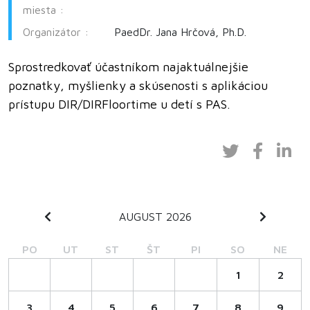
miesta :
Organizátor :
PaedDr. Jana Hrčová, Ph.D.
Sprostredkovať účastníkom najaktuálnejšie
poznatky, myšlienky a skúsenosti s aplikáciou
prístupu DIR/DIRFloortime u detí s PAS.
AUGUST 2026
PO
UT
ST
ŠT
PI
SO
NE
1
2
3
4
5
6
7
8
9