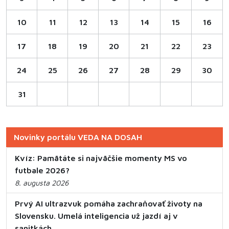
10
11
12
13
14
15
16
17
18
19
20
21
22
23
24
25
26
27
28
29
30
31
Novinky portálu VEDA NA DOSAH
Kvíz: Pamätáte si najväčšie momenty MS vo
futbale 2026?
8. augusta 2026
Prvý AI ultrazvuk pomáha zachraňovať životy na
Slovensku. Umelá inteligencia už jazdí aj v
sanitkách