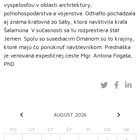
vyspelosťou v oblasti architektúry,
poľnohospodárstva a vojenstva. Odtiaľto pochádzala
aj známa kráľovná zo Sáby, ktorá navštívila kráľa
Šalamúna. V súčasnosti sa tu rozprestiera štát
Jemen. Spolu so susediacim Ománom sú to krajiny,
ktoré majú čo ponúknuť návštevníkom. Prednáška
je venovaná expedičnej ceste Mgr. Antona Fogaša,
PhD.
AUGUST 2026
PO
UT
ST
ŠT
PI
SO
NE