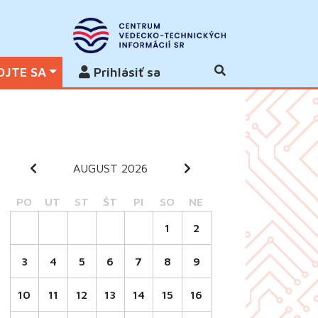
OJTE SA
Prihlásiť sa
AUGUST 2026
PO
UT
ST
ŠT
PI
SO
NE
1
2
3
4
5
6
7
8
9
10
11
12
13
14
15
16