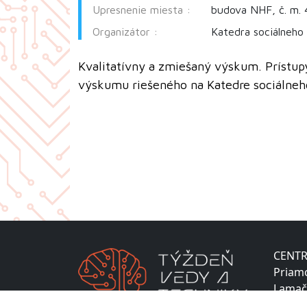
Upresnenie miesta :
budova NHF, č. m.
Organizátor :
Katedra sociálneho
Kvalitatívny a zmiešaný výskum. Prístup
výskumu riešeného na Katedre sociálneh
CENTR
Priam
Lamač
811 04