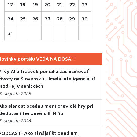
17
18
19
20
21
22
23
24
25
26
27
28
29
30
31
Novinky portálu VEDA NA DOSAH
Prvý AI ultrazvuk pomáha zachraňovať
životy na Slovensku. Umelá inteligencia už
jazdí aj v sanitkách
7. augusta 2026
Ako slanosť oceánu mení pravidlá hry pri
sledovaní fenoménu El Niño
7. augusta 2026
PODCAST: Ako si nájsť štipendium,