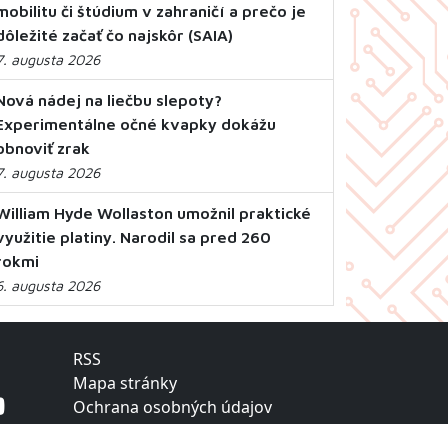
mobilitu či štúdium v zahraničí a prečo je
dôležité začať čo najskôr (SAIA)
7. augusta 2026
Nová nádej na liečbu slepoty?
Experimentálne očné kvapky dokážu
obnoviť zrak
7. augusta 2026
William Hyde Wollaston umožnil praktické
využitie platiny. Narodil sa pred 260
rokmi
6. augusta 2026
RSS
Mapa stránky
Ochrana osobných údajov
Vyhlásenie o prístupnosti