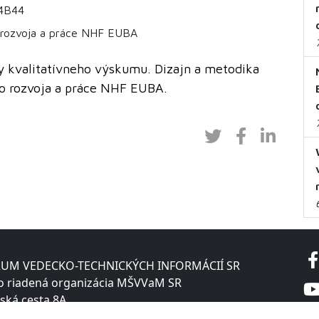
 4B44
 rozvoja a práce NHF EUBA
y kvalitatívneho výskumu. Dizajn a metodika
o rozvoja a práce NHF EUBA.
UM VEDECKO-TECHNICKÝCH INFORMÁCIÍ SR
o riadená organizácia MŠVVaM SR
ská cesta 8A
 Bratislava