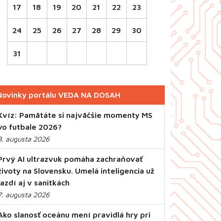
17
18
19
20
21
22
23
24
25
26
27
28
29
30
31
Novinky portálu VEDA NA DOSAH
Kvíz: Pamätáte si najväčšie momenty MS
vo futbale 2026?
8. augusta 2026
Prvý AI ultrazvuk pomáha zachraňovať
životy na Slovensku. Umelá inteligencia už
jazdí aj v sanitkách
7. augusta 2026
Ako slanosť oceánu mení pravidlá hry pri