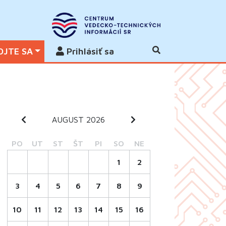
OJTE SA
Prihlásiť sa
AUGUST 2026
PO
UT
ST
ŠT
PI
SO
NE
1
2
3
4
5
6
7
8
9
10
11
12
13
14
15
16