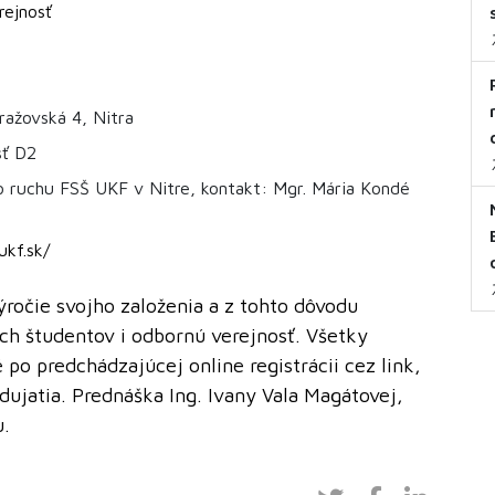
rejnosť
ražovská 4, Nitra
sť D2
 ruchu FSŠ UKF v Nitre, kontakt: Mgr. Mária Kondé
ukf.sk/
ročie svojho založenia a z tohto dôvodu
ch študentov i odbornú verejnosť. Všetky
o predchádzajúcej online registrácii cez link,
ujatia. Prednáška Ing. Ivany Vala Magátovej,
u.