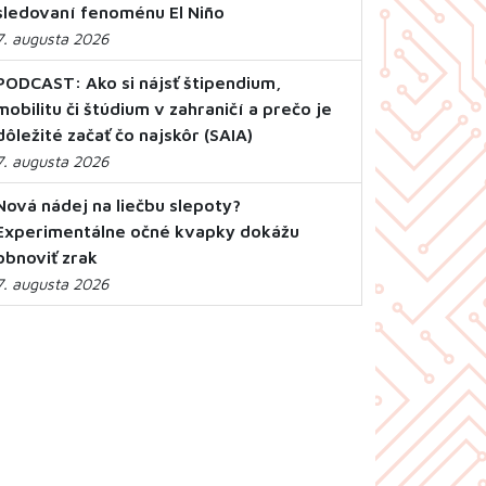
sledovaní fenoménu El Niño
7. augusta 2026
PODCAST: Ako si nájsť štipendium,
mobilitu či štúdium v zahraničí a prečo je
dôležité začať čo najskôr (SAIA)
7. augusta 2026
Nová nádej na liečbu slepoty?
Experimentálne očné kvapky dokážu
obnoviť zrak
7. augusta 2026