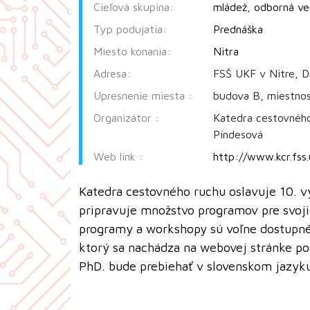
Cieľová skupina:
mládež
,
odborná ve
Typ podujatia:
Prednáška
Miesto konania:
Nitra
Adresa:
FSŠ UKF v Nitre, D
Upresnenie miesta :
budova B, miestno
Organizátor :
Katedra cestovného
Pindesová
Web link :
http://www.kcr.fss.
Katedra cestovného ruchu oslavuje 10. vý
pripravuje množstvo programov pre svoji
programy a workshopy sú voľne dostupné p
ktorý sa nachádza na webovej stránke pod
PhD. bude prebiehať v slovenskom jazyk