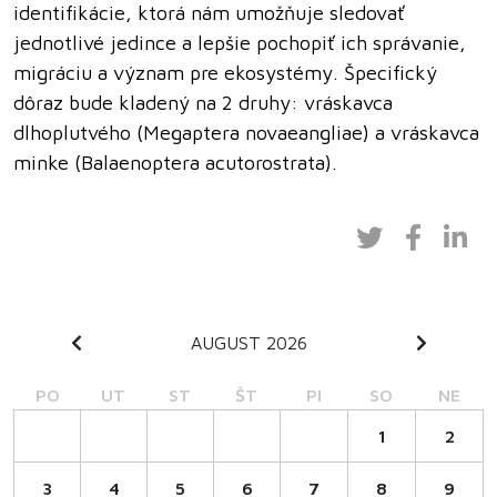
identifikácie, ktorá nám umožňuje sledovať
jednotlivé jedince a lepšie pochopiť ich správanie,
migráciu a význam pre ekosystémy. Špecifický
dôraz bude kladený na 2 druhy: vráskavca
dlhoplutvého (Megaptera novaeangliae) a vráskavca
minke (Balaenoptera acutorostrata).
AUGUST 2026
PO
UT
ST
ŠT
PI
SO
NE
1
2
3
4
5
6
7
8
9