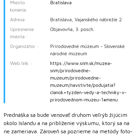
Miesto
Bratislava
konania:
Adresa:
Bratislava, Vajanského nábrežie 2
Upresnenie
Objavovňa, 3. posch.
miesta :
Organizátor :
Prírodovedné múzeum - Slovenské
národné múzeum
Web link :
https://www.snm.sk/muzea-
snm/prirodovedne-
muzeum/prirodovedne-
muzeum/navstivte/podujatia?
clanok=tyzden-vedy-a-techniky-v-
prirodovednom-muzeu-1#menu
Prednáška sa bude venovať druhom veľrýb žijúcim
okolo Islandu a na priblíženie výskumu, ktorý sa na
ne zameriava. Zároveň sa pozrieme na metódy foto-