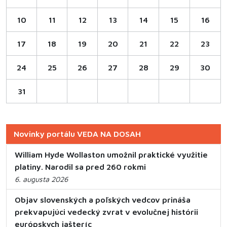
10
11
12
13
14
15
16
17
18
19
20
21
22
23
24
25
26
27
28
29
30
31
Novinky portálu VEDA NA DOSAH
William Hyde Wollaston umožnil praktické využitie
platiny. Narodil sa pred 260 rokmi
6. augusta 2026
Objav slovenských a poľských vedcov prináša
prekvapujúci vedecký zvrat v evolučnej histórii
európskych jašteríc