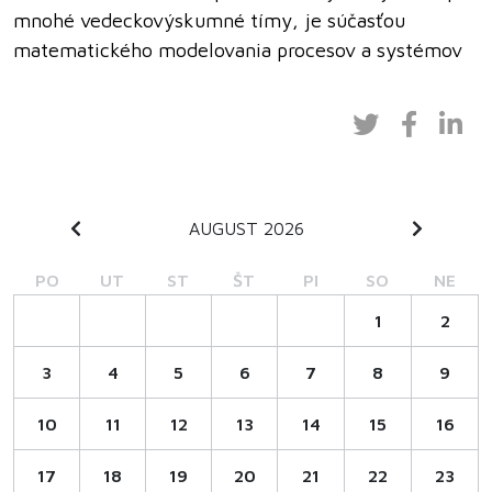
mnohé vedeckovýskumné tímy, je súčasťou
matematického modelovania procesov a systémov
AUGUST 2026
PO
UT
ST
ŠT
PI
SO
NE
1
2
3
4
5
6
7
8
9
10
11
12
13
14
15
16
17
18
19
20
21
22
23