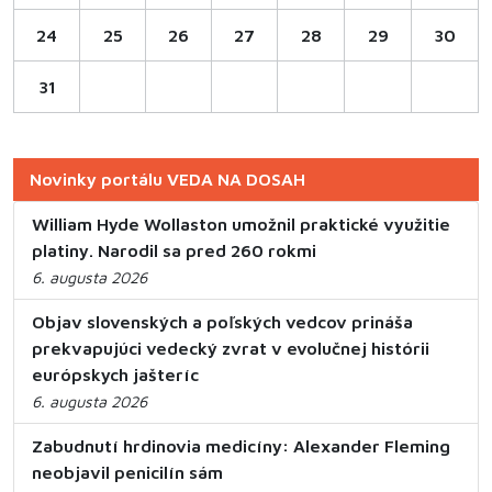
24
25
26
27
28
29
30
31
Novinky portálu VEDA NA DOSAH
William Hyde Wollaston umožnil praktické využitie
platiny. Narodil sa pred 260 rokmi
6. augusta 2026
Objav slovenských a poľských vedcov prináša
prekvapujúci vedecký zvrat v evolučnej histórii
európskych jašteríc
6. augusta 2026
Zabudnutí hrdinovia medicíny: Alexander Fleming
neobjavil penicilín sám