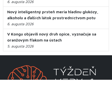
6. augusta 2026
Nový inteligentný prsteň meria hladinu glukózy,
alkoholu a ďalších látok prostredníctvom potu
6. augusta 2026
V Kongu objavili nový druh opice, vyznačuje sa
oranžovým fľakom na ústach
5. augusta 2026
CENTRUM VEDECKO-TECHNICKÝCH INFORMÁCIÍ SR
Priamo riadená organizácia MŠVVaM SR