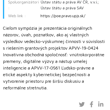
Spoluorganizátori
Ústav státu a práva AV ČR, v.v.i.;
:
Ústav štátu a práva SAV
Web link :
https://poe.pravo.upjs.sk/
Cieľom sympózia je prezentácia originálnych
názorov, úvah, poznatkov, ako aj vlastných
výsledkov vedecko-výskumnej činnosti v súvislosti
s riešením grantových projektov APVV-19-0424
Inovatívna obchodná spoločnosť: vnútrokorporátne
premeny, digitálne výzvy a nástup umelej
inteligencie a APVV-17-0561 Ľudsko-právne a
etické aspekty kybernetickej bezpečnosti a
vytvorenie priestoru pre širšiu diskusiu a
neformálne stretnutia.