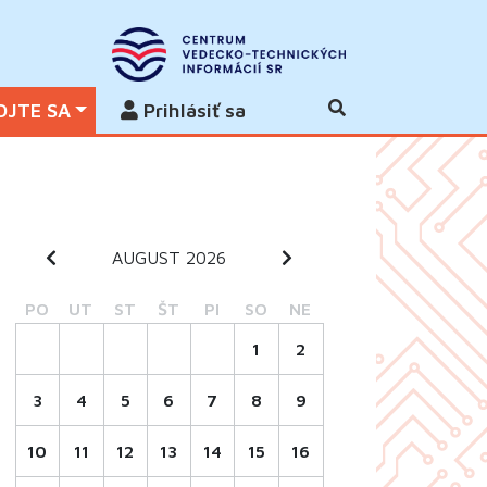
OJTE SA
Prihlásiť sa
AUGUST 2026
PO
UT
ST
ŠT
PI
SO
NE
1
2
3
4
5
6
7
8
9
10
11
12
13
14
15
16