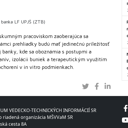
á banka LF UPJŠ (ZTB)
ýskumným pracoviskom zaoberajúca sa
ámci prehliadky budú mať jedinečnú príležitosť
ej banky, kde sa oboznámia s postupmi a
nív, izolácii buniek a terapeutickým využitím
chorení v in vitro podmienkach.
UM VEDECKO-TECHNICKÝCH INFORMÁCIÍ SR
o riadená organizácia MŠVVaM SR
ská cesta 8A