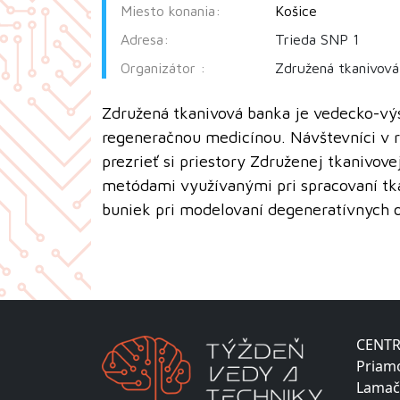
Miesto konania:
Košice
Adresa:
Trieda SNP 1
Organizátor :
Združená tkanivov
Združená tkanivová banka je vedecko-v
regeneračnou medicínou. Návštevníci v r
prezrieť si priestory Združenej tkanivov
metódami využívanými pri spracovaní tka
buniek pri modelovaní degeneratívnych o
CENTR
Priam
Lamač