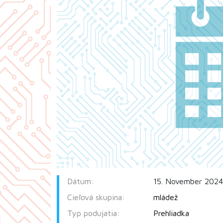
Dátum:
15. November 2024
Cieľová skupina:
mládež
Typ podujatia:
Prehliadka