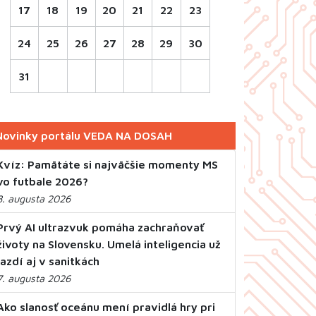
17
18
19
20
21
22
23
24
25
26
27
28
29
30
31
Novinky portálu VEDA NA DOSAH
Kvíz: Pamätáte si najväčšie momenty MS
vo futbale 2026?
8. augusta 2026
Prvý AI ultrazvuk pomáha zachraňovať
životy na Slovensku. Umelá inteligencia už
jazdí aj v sanitkách
7. augusta 2026
Ako slanosť oceánu mení pravidlá hry pri