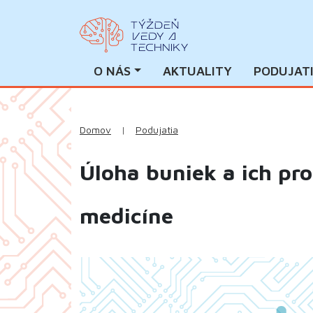
O NÁS
AKTUALITY
PODUJAT
Domov
|
Podujatia
Úloha buniek a ich pr
medicíne