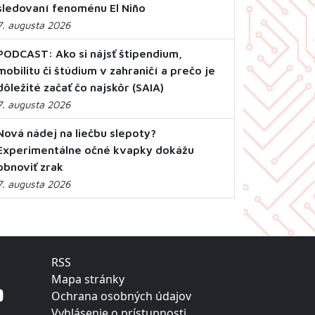
sledovaní fenoménu El Niño
7. augusta 2026
PODCAST: Ako si nájsť štipendium,
mobilitu či štúdium v zahraničí a prečo je
dôležité začať čo najskôr (SAIA)
7. augusta 2026
Nová nádej na liečbu slepoty?
Experimentálne očné kvapky dokážu
obnoviť zrak
7. augusta 2026
RSS
Mapa stránky
Ochrana osobných údajov
Vyhlásenie o prístupnosti