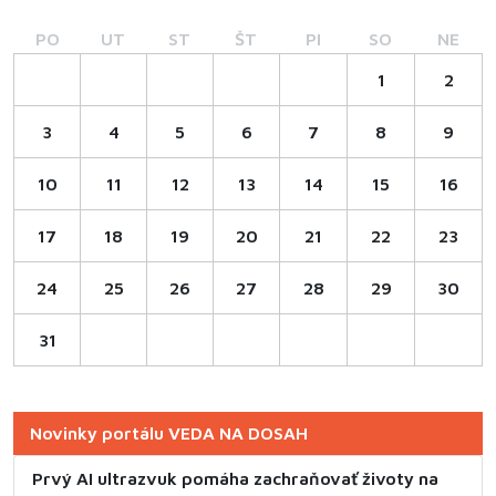
PO
UT
ST
ŠT
PI
SO
NE
1
2
3
4
5
6
7
8
9
10
11
12
13
14
15
16
17
18
19
20
21
22
23
24
25
26
27
28
29
30
31
Novinky portálu VEDA NA DOSAH
Prvý AI ultrazvuk pomáha zachraňovať životy na